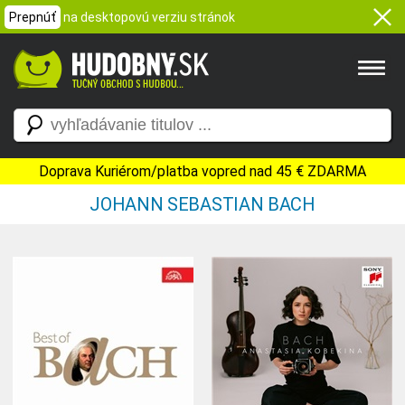
Prepnúť
na desktopovú verziu stránok
Doprava Kuriérom/platba vopred nad 45 € ZDARMA
JOHANN SEBASTIAN BACH