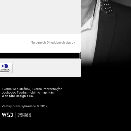
Nájdených
0
hudobných titulov
Tvorba web stránok
,
Tvorba internetových
obchodov
,
Tvorba mobilných aplikácií
Web Site Design s.r.o.
Všetky práva vyhradené © 2012