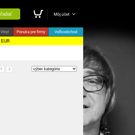
ľadať
Môj účet
Vinyl
Ponuka pre firmy
Veľkoobchod
5 EUR
Y
Z