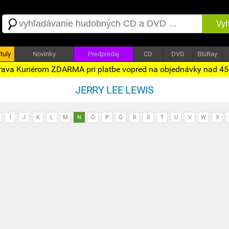
Vyh
tuly
Novinky
Predpredaj
CD
DVD
BluRay
ava Kuriérom ZDARMA pri platbe vopred na objednávky nad 4
JERRY LEE LEWIS
I
J
K
L
M
N
O
P
Q
R
S
T
U
V
W
X