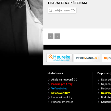
HĽADÁTE? NAPÍŠTE NÁM
<
>
Hudobný.sk
Doporuču
Akcie na hudobné CD
Najpred
Ponuka pre firmy
Najlacn
Veľkoobchod
Hudobn
Skladové tituly
Novink
Hudobné novinky
Podmien
Hudobní interpreti
Kontakt