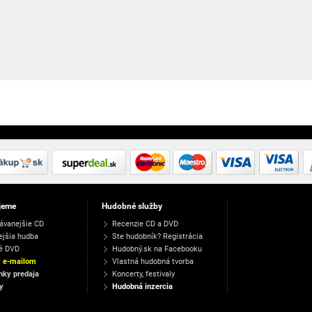
jeme
Hudobné služby
ávanejšie CD
Recenzie CD a DVD
ejšia hudba
Ste hudobník? Registrácia
é DVD
Hudobný.sk na Facebooku
y e-mailom
Vlastná hudobná tvorba
ky predaja
Koncerty, festivaly
y
Hudobná inzercia