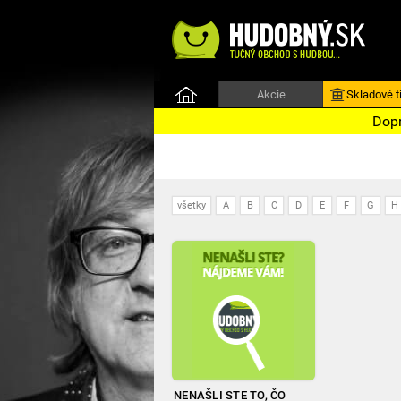
Akcie
Skladové ti
Dopr
všetky
A
B
C
D
E
F
G
H
NENAŠLI STE TO, ČO