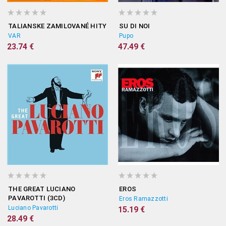
TALIANSKE ZAMILOVANÉ HITY
SU DI NOI
VAR
Pupo
23.74 €
47.49 €
THE GREAT LUCIANO
EROS
PAVAROTTI (3CD)
Eros Ramazzotti
Luciano Pavarotti
15.19 €
28.49 €