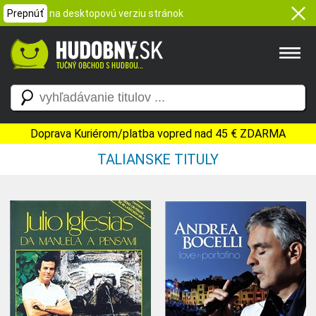
Prepnúť
na desktopovú verziu stránok
Doprava Kuriérom/platba vopred nad 45 € ZDARMA
TALIANSKE TITULY