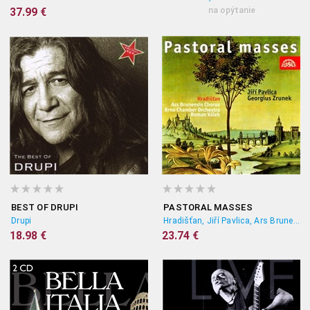
37.99 €
na opýtanie
BEST OF DRUPI
PASTORAL MASSES
Drupi
Hradišťan, Jiří Pavlica, Ars Brunensis Chorus, Roman Válek, Brno chamber orchestra
18.98 €
23.74 €