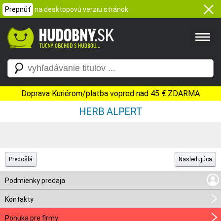
Prepnúť
na desktopovú verziu stránok
Doprava Kuriérom/platba vopred nad 45 € ZDARMA
HERB ALPERT
Predošlá
Nasledujúca
Podmienky predaja
Kontakty
Ponuka pre firmy