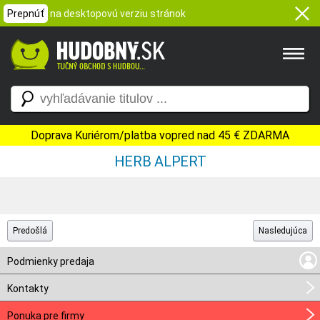
Prepnúť
na desktopovú verziu stránok
Doprava Kuriérom/platba vopred nad 45 € ZDARMA
HERB ALPERT
Predošlá
Nasledujúca
Podmienky predaja
Kontakty
Ponuka pre firmy