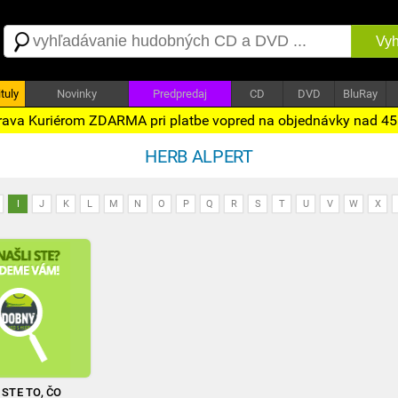
Vyh
tuly
Novinky
Predpredaj
CD
DVD
BluRay
ava Kuriérom ZDARMA pri platbe vopred na objednávky nad 4
HERB ALPERT
I
J
K
L
M
N
O
P
Q
R
S
T
U
V
W
X
STE TO, ČO