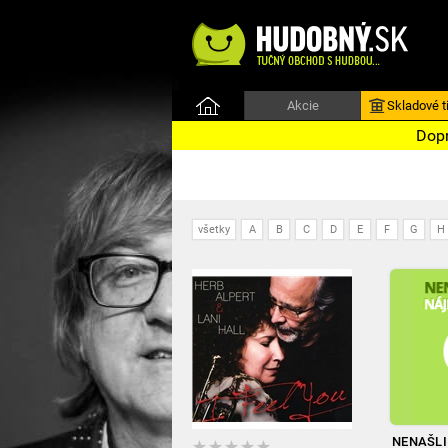
Akcie
Skladové ti
Dopr
všetky
A
B
C
D
E
F
G
H
NENAŠLI 