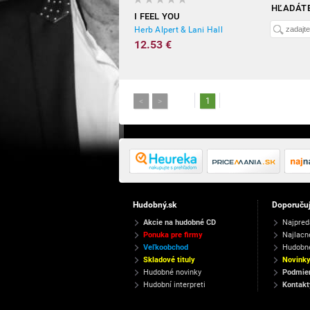
HĽADÁTE
I FEEL YOU
Herb Alpert & Lani Hall
12.53 €
<
>
1
Hudobný.sk
Doporuču
Akcie na hudobné CD
Najpred
Ponuka pre firmy
Najlacn
Veľkoobchod
Hudobn
Skladové tituly
Novink
Hudobné novinky
Podmien
Hudobní interpreti
Kontakt