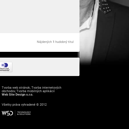
Nájdených
1
hudobný titul
Tvorba web stránok
,
Tvorba internetových
obchodov
,
Tvorba mobilných aplikácií
Web Site Design s.r.o.
Všetky práva vyhradené © 2012