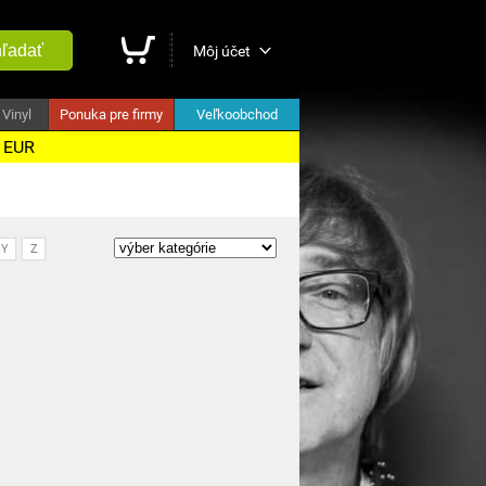
ľadať
Môj účet
Vinyl
Ponuka pre firmy
Veľkoobchod
5 EUR
Y
Z