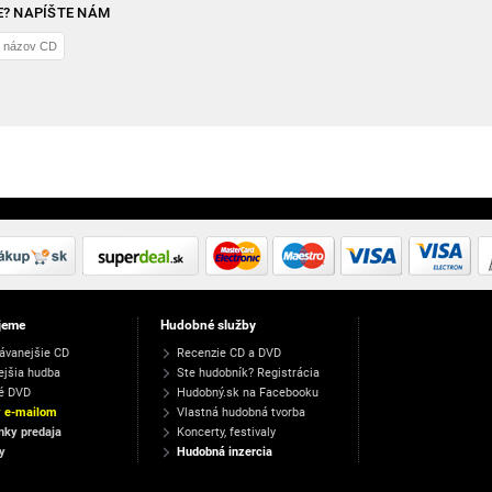
? NAPÍŠTE NÁM
jeme
Hudobné služby
ávanejšie CD
Recenzie CD a DVD
ejšia hudba
Ste hudobník? Registrácia
é DVD
Hudobný.sk na Facebooku
y e-mailom
Vlastná hudobná tvorba
ky predaja
Koncerty, festivaly
y
Hudobná inzercia