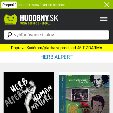
Prepnúť
na desktopovú verziu stránok
Doprava Kuriérom/platba vopred nad 45 € ZDARMA
HERB ALPERT