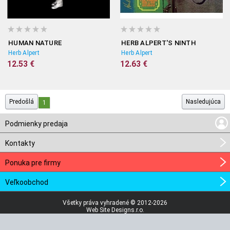
HUMAN NATURE
HERB ALPERT'S NINTH
Herb Alpert
Herb Alpert
12.53 €
12.63 €
Predošlá
Nasledujúca
1
Podmienky predaja
Kontakty
Ponuka pre firmy
Veľkoobchod
Všetky práva vyhradené © 2012-2026
Web Site Designs.r.o.