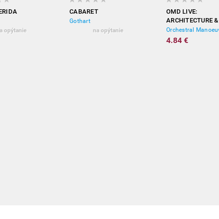
ERIDA
CABARET
OMD LIVE:
ARCHITECTURE &
Gothart
MORALITY & MO
a opýtanie
na opýtanie
4.84 €