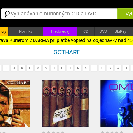
Vyh
tuly
Novinky
Predpredaj
CD
DVD
BluRay
ava Kuriérom ZDARMA pri platbe vopred na objednávky nad 4
GOTHART
I
J
K
L
M
N
O
P
Q
R
S
T
U
V
W
X