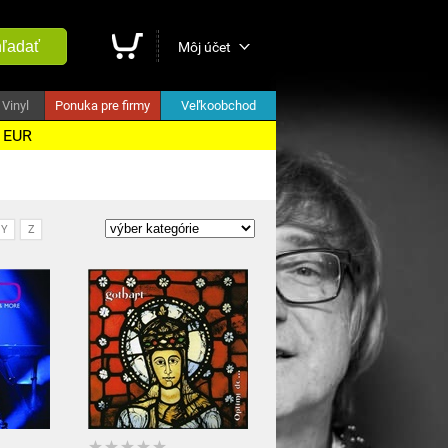
ľadať
Môj účet
Vinyl
Ponuka pre firmy
Veľkoobchod
5 EUR
Y
Z