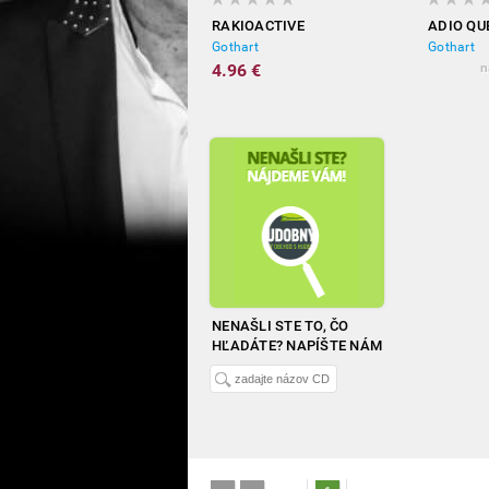
RAKIOACTIVE
ADIO QU
Gothart
Gothart
4.96 €
n
NENAŠLI STE TO, ČO
HĽADÁTE? NAPÍŠTE NÁM