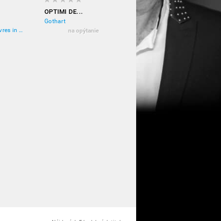
OPTIMI DE...
Gothart
RE
Orchestral Manoeuvres in the Dark
na opýtanie