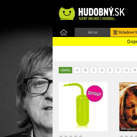
Akcie
Skladové ti
Dopr
všetky
A
B
C
D
E
F
G
H