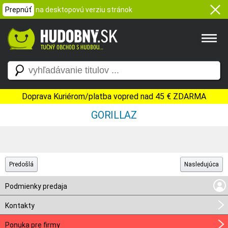
Prepnúť
na desktopovú verziu stránok
Doprava Kuriérom/platba vopred nad 45 € ZDARMA
GORILLAZ
Predošlá
Nasledujúca
Podmienky predaja
Kontakty
Ponuka pre firmy