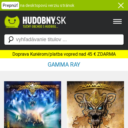
Prepnúť
na desktopovú verziu stránok
Doprava Kuriérom/platba vopred nad 45 € ZDARMA
GAMMA RAY