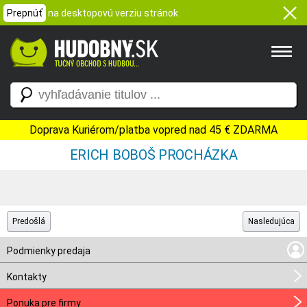
Prepnúť
na desktopovú verziu stránok
Doprava Kuriérom/platba vopred nad 45 € ZDARMA
ERICH BOBOŠ PROCHÁZKA
Predošlá
Nasledujúca
Podmienky predaja
Kontakty
Ponuka pre firmy