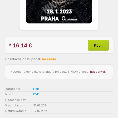
* 16.14
€
Kúpiť
Orientačná dostupnosť:
na ceste
* Uvedená cena titulu je platná pri použití PROMO kódu:
hudobnysk
Zaradenie
:
Pop
Nosič
:
DVD
Počet nosičov
:
1
V ponuke od
:
31.07.2024
Dátum vydania
:
12.07.2024