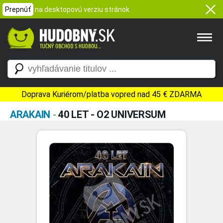
Prepnúť
na desktopovú verziu stránok
Doprava Kuriérom/platba vopred nad 45 € ZDARMA
ARAKAIN
-
40 LET - O2 UNIVERSUM