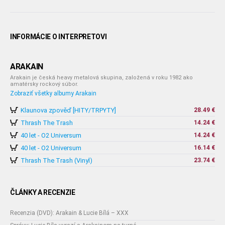
INFORMÁCIE O INTERPRETOVI
ARAKAIN
Arakain je česká heavy metalová skupina, založená v roku 1982 ako
amatérsky rockový súbor.
Zobraziť všetky albumy Arakain
Klaunova zpověď [HITY/TRPYTY]
28.49 €
Thrash The Trash
14.24 €
40 let - O2 Universum
14.24 €
40 let - O2 Universum
16.14 €
Thrash The Trash (Vinyl)
23.74 €
ČLÁNKY A RECENZIE
Recenzia (DVD): Arakain & Lucie Bílá – XXX