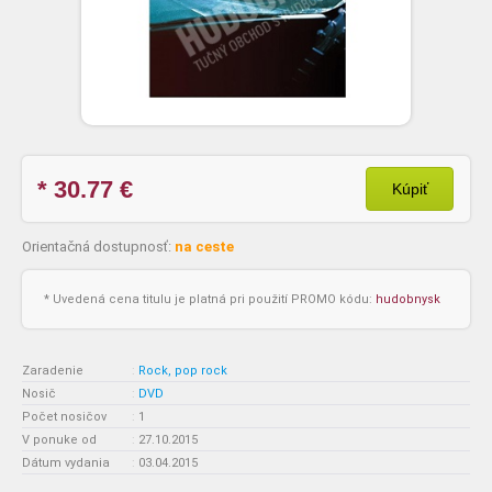
* 30.77
€
Kúpiť
Orientačná dostupnosť:
na ceste
* Uvedená cena titulu je platná pri použití PROMO kódu:
hudobnysk
Zaradenie
:
Rock, pop rock
Nosič
:
DVD
Počet nosičov
:
1
V ponuke od
:
27.10.2015
Dátum vydania
:
03.04.2015