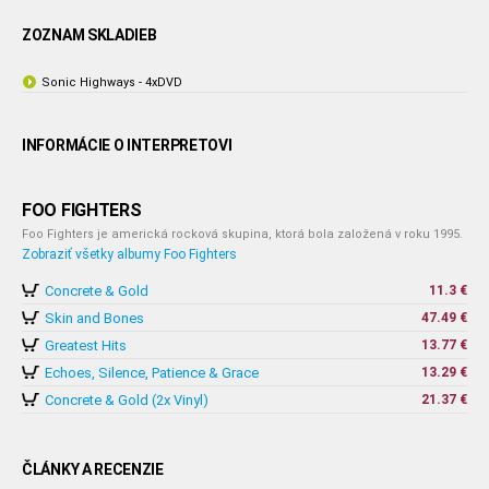
ZOZNAM SKLADIEB
Sonic Highways - 4xDVD
INFORMÁCIE O INTERPRETOVI
FOO FIGHTERS
Foo Fighters je americká rocková skupina, ktorá bola založená v roku 1995.
Zobraziť všetky albumy Foo Fighters
Concrete & Gold
11.3 €
Skin and Bones
47.49 €
Greatest Hits
13.77 €
Echoes, Silence, Patience & Grace
13.29 €
Concrete & Gold (2x Vinyl)
21.37 €
ČLÁNKY A RECENZIE