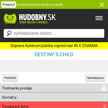
Prepnúť
na desktopovú verziu stránok
Doprava Kuriérom/platba vopred nad 45 € ZDARMA
DESTINY´S CHILD
Predošlá
Nasledujúca
Podmienky predaja
Kontakty
Ponuka pre firmy