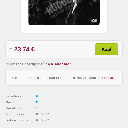
* 23.74
€
Kúpiť
Orientačná dostupnosť:
po Vianociach
* Uvedená cena titulu je platná pri použití PROMO kódu:
hudobnysk
Zaradenie
:
Pop
Nosič
:
DCD
Počet nosičov
:
1
V ponuke od
:
03.04.2017
Dátum vydania
:
07.04.2017