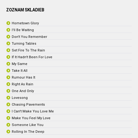
ZOZNAM SKLADIEB
Hometown Glory
I'll Be Waiting
Don't You Remember
Turning Tables
Set Fire To The Rain
If It Hadn't Been For Love
My Same
Take It All
Rumour Has It
Right As Rain
One And Only
Lovesong
Chasing Pavements
I Can't Make You Love Me
Make You Feel My Love
Someone Like You
Rolling In The Deep