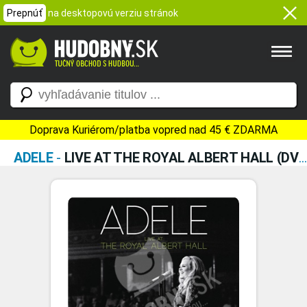
Prepnúť
na desktopovú verziu stránok
Doprava Kuriérom/platba vopred nad 45 € ZDARMA
ADELE
-
LIVE AT THE ROYAL ALBERT HALL (DVD+CD DIGIPACK)