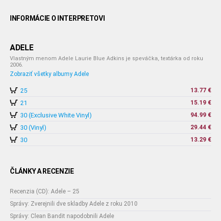
INFORMÁCIE O INTERPRETOVI
ADELE
Vlastným menom Adele Laurie Blue Adkins je speváčka, textárka od roku
2006.
Zobraziť všetky albumy Adele
25
13.77 €
21
15.19 €
30 (Exclusive White Vinyl)
94.99 €
30 (Vinyl)
29.44 €
30
13.29 €
ČLÁNKY A RECENZIE
Recenzia (CD): Adele – 25
Správy: Zverejnili dve skladby Adele z roku 2010
Správy: Clean Bandit napodobnili Adele