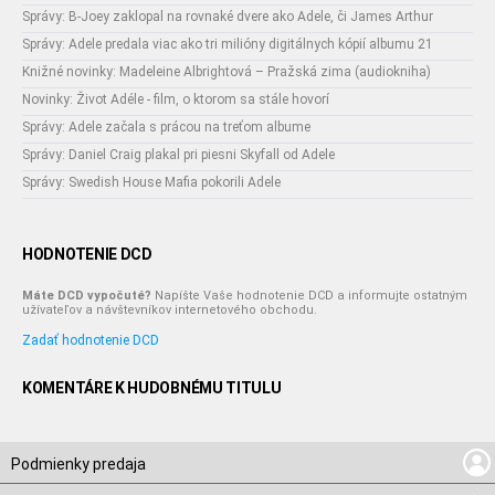
Správy: B-Joey zaklopal na rovnaké dvere ako Adele, či James Arthur
Správy: Adele predala viac ako tri milióny digitálnych kópií albumu 21
Knižné novinky: Madeleine Albrightová – Pražská zima (audiokniha)
Novinky: Život Adéle - film, o ktorom sa stále hovorí
Správy: Adele začala s prácou na treťom albume
Správy: Daniel Craig plakal pri piesni Skyfall od Adele
Správy: Swedish House Mafia pokorili Adele
HODNOTENIE DCD
Máte DCD vypočuté?
Napíšte Vaše hodnotenie DCD a informujte ostatným
užívateľov a návštevníkov internetového obchodu.
Zadať hodnotenie DCD
KOMENTÁRE K HUDOBNÉMU TITULU
Podmienky predaja