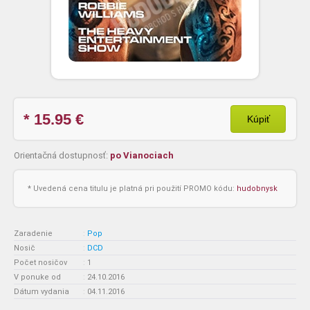
* 15.95
€
Kúpiť
Orientačná dostupnosť:
po Vianociach
* Uvedená cena titulu je platná pri použití PROMO kódu:
hudobnysk
Zaradenie
:
Pop
Nosič
:
DCD
Počet nosičov
:
1
V ponuke od
:
24.10.2016
Dátum vydania
:
04.11.2016