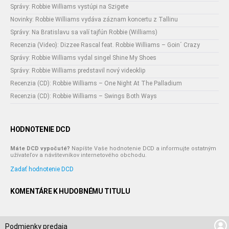
Správy: Robbie Williams vystúpi na Szigete
Novinky: Robbie Williams vydáva záznam koncertu z Tallinu
Správy: Na Bratislavu sa valí tajfún Robbie (Williams)
Recenzia (Video): Dizzee Rascal feat. Robbie Williams – Goin´ Crazy
Správy: Robbie Williams vydal singel Shine My Shoes
Správy: Robbie Williams predstavil nový videoklip
Recenzia (CD): Robbie Williams – One Night At The Palladium
Recenzia (CD): Robbie Williams – Swings Both Ways
HODNOTENIE DCD
Máte DCD vypočuté?
Napíšte Vaše hodnotenie DCD a informujte ostatným
užívateľov a návštevníkov internetového obchodu.
Zadať hodnotenie DCD
KOMENTÁRE K HUDOBNÉMU TITULU
Podmienky predaja