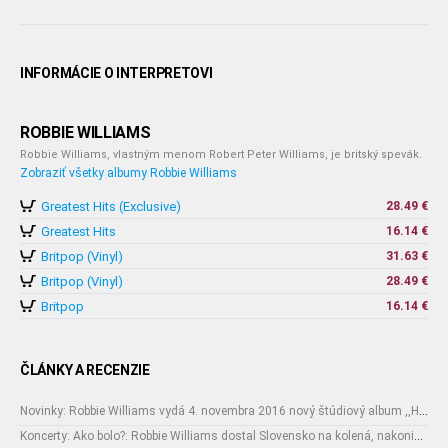
INFORMÁCIE O INTERPRETOVI
ROBBIE WILLIAMS
Robbie Williams, vlastným menom Robert Peter Williams, je britský spevák.
Zobraziť všetky albumy Robbie Williams
Greatest Hits (Exclusive)
28.49 €
Greatest Hits
16.14 €
Britpop (Vinyl)
31.63 €
Britpop (Vinyl)
28.49 €
Britpop
16.14 €
ČLÁNKY A RECENZIE
Novinky: Robbie Williams vydá 4. novembra 2016 nový štúdiový album ,,HEAVY ENTERTAINMENT SHOW"
Koncerty: Ako bolo?: Robbie Williams dostal Slovensko na kolená, nakoniec pred Slovákmi kľakol sám