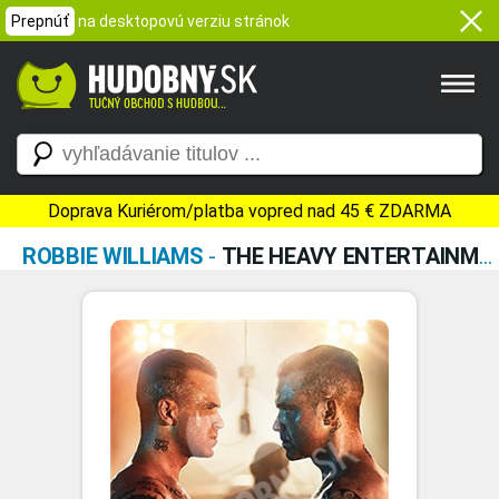
Prepnúť
na desktopovú verziu stránok
Doprava Kuriérom/platba vopred nad 45 € ZDARMA
ROBBIE WILLIAMS
-
THE HEAVY ENTERTAINMENT SHOW (HARDCOVER BOOK CD+DVD)