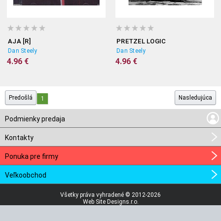
AJA [R]
PRETZEL LOGIC
Dan Steely
Dan Steely
4.96 €
4.96 €
Predošlá
Nasledujúca
1
Podmienky predaja
Kontakty
Ponuka pre firmy
Veľkoobchod
Všetky práva vyhradené © 2012-2026
Web Site Designs.r.o.