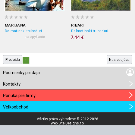
MARIJANA
RIBARI
Dalmatinski trubaduri
Dalmatinski trubaduri
na opýtanie
7.44 €
Predošlá
Nasledujúca
1
Podmienky predaja
Kontakty
Ponuka pre firmy
Veľkoobchod
Všetky práva vyhradené © 2012-2026
Web Site Designs.r.o.