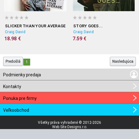
SLICKER THAN YOUR AVERAGE
STORY GOES...
Craig David
Craig David
18.98 €
7.59 €
Predošlá
Nasledujúca
1
Podmienky predaja
Kontakty
Ponuka pre firmy
Veľkoobchod
Všetky práva vyhradené © 2012-2026
Web Site Designs.r.o.