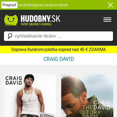
Prepnúť
na desktopovú verziu stránok
Doprava Kuriérom/platba vopred nad 45 € ZDARMA
CRAIG DAVID