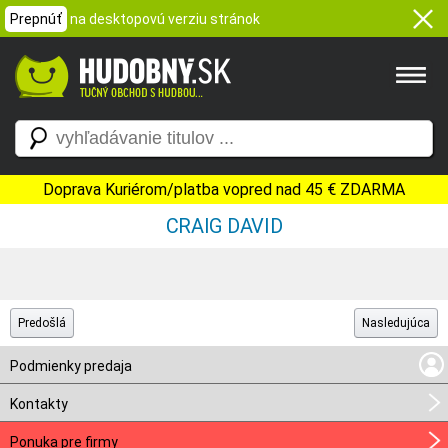
Prepnúť
na desktopovú verziu stránok
Doprava Kuriérom/platba vopred nad 45 € ZDARMA
CRAIG DAVID
Predošlá
Nasledujúca
Podmienky predaja
Kontakty
Ponuka pre firmy