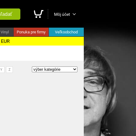
ľadať
Môj účet
Vinyl
Ponuka pre firmy
Veľkoobchod
5 EUR
Y
Z