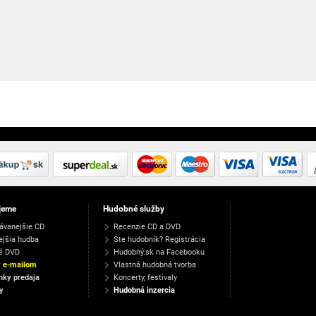
jeme
Hudobné služby
ávanejšie CD
Recenzie CD a DVD
ejšia hudba
Ste hudobník? Registrácia
é DVD
Hudobný.sk na Facebooku
y e-mailom
Vlastná hudobná tvorba
ky predaja
Koncerty, festivaly
y
Hudobná inzercia