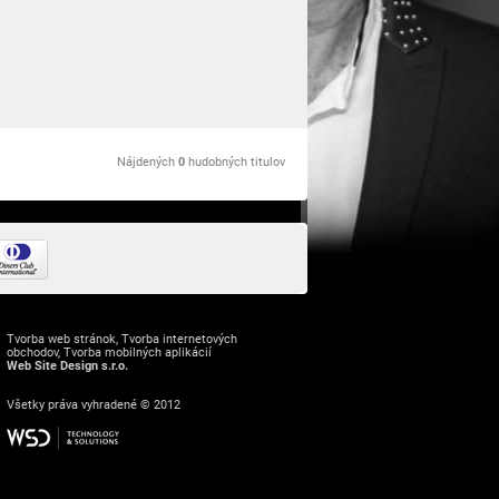
Nájdených
0
hudobných titulov
Tvorba web stránok
,
Tvorba internetových
obchodov
,
Tvorba mobilných aplikácií
Web Site Design s.r.o.
Všetky práva vyhradené © 2012