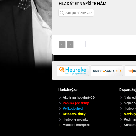
HĽADÁTE? NAPÍŠTE NÁM
<
>
Hudobný.sk
Doporuču
Akcie na hudobné CD
Najpred
Ponuka pre firmy
Najlacn
Veľkoobchod
Hudobn
Skladové tituly
Novink
Hudobné novinky
Podmien
Hudobní interpreti
Kontakt