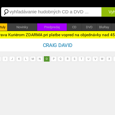
Vyh
tuly
Novinky
Predpredaj
CD
DVD
BluRay
ava Kuriérom ZDARMA pri platbe vopred na objednávky nad 4
CRAIG DAVID
I
J
K
L
M
N
O
P
Q
R
S
T
U
V
W
X