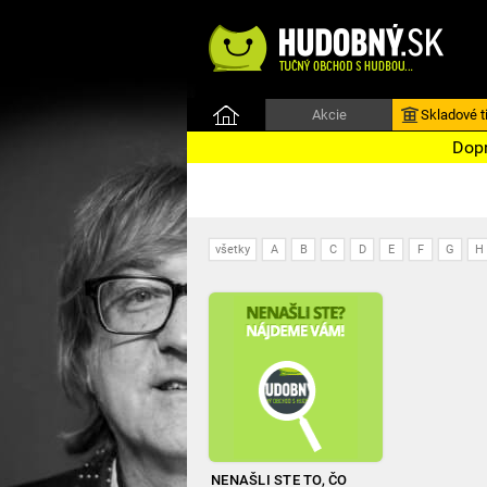
Akcie
Skladové ti
Dopr
všetky
A
B
C
D
E
F
G
H
NENAŠLI STE TO, ČO