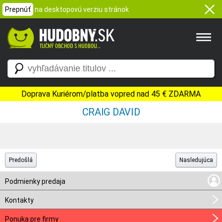
Prepnúť
na desktopovú verziu stránok
Doprava Kuriérom/platba vopred nad 45 € ZDARMA
CRAIG DAVID
Predošlá
Nasledujúca
Podmienky predaja
Kontakty
Ponuka pre firmy