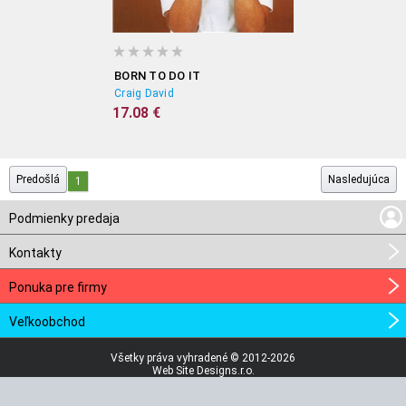
BORN TO DO IT
Craig David
17.08 €
Predošlá
Nasledujúca
1
Podmienky predaja
Kontakty
Ponuka pre firmy
Veľkoobchod
Všetky práva vyhradené © 2012-2026
Web Site Designs.r.o.