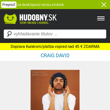
Prepnúť
na desktopovú verziu stránok
Doprava Kuriérom/platba vopred nad 45 € ZDARMA
CRAIG DAVID