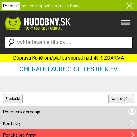
Prepnúť
na desktopovú verziu stránok
Doprava Kuriérom/platba vopred nad 45 € ZDARMA
CHORALE LAURE GROTTES DE KIEV
Predošlá
Nasledujúca
Podmienky predaja
Kontakty
Ponuka pre firmy