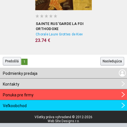
SAINTE RUS'GARDE LA FOI
ORTHODOXE
Chorale Laure Grottes de Kiev
23.74 €
Predošlá
Nasledujúca
1
Podmienky predaja
Kontakty
Ponuka pre firmy
Veľkoobchod
Všetky práva vyhradené © 2012-2026
Web Site Designs.r.o.