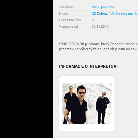
Zaradenie
:
Rock, pop rock
Nosič
:
CD
Zobraziť ďalšie typy nosič
Počet nosičov
:
0
V ponuke od
:
30.11.2010
SINGLES 86-98 je album, ktorý Depeche Mode vy
predstavuje výber tých najlepších piesni od ro
INFORMÁCIE O INTERPRETOVI