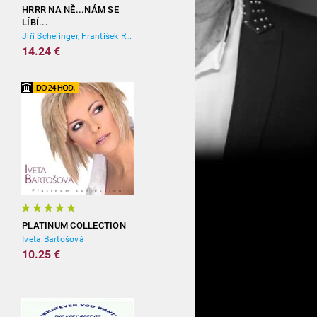
HRRR NA NĚ...NÁM SE
LÍBÍ...
Jiří Schelinger, František Ringo Čech
14.24 €
PLATINUM COLLECTION
Iveta Bartošová
10.25 €