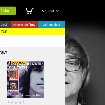
ľadať
Môj účet
Vinyl
Ponuka pre firmy
Veľkoobchod
5 EUR
TULY