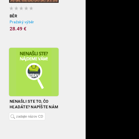
BĚR
Pražský výběr
28.49 €
NENAŠLI STE TO, ČO
HĽADÁTE? NAPÍŠTE NÁM