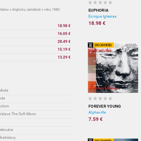
onu v Anglicku, založená v roku 1980.
EUPHORIA
Enrique Iglesias
18.98 €
18.98 €
16.05 €
28.49 €
15.19 €
13.29 €
 Mode
ode
idolom
FOREVER YOUNG
Alphaville
islave The Soft Moon
7.59 €
februára
Bratislavy