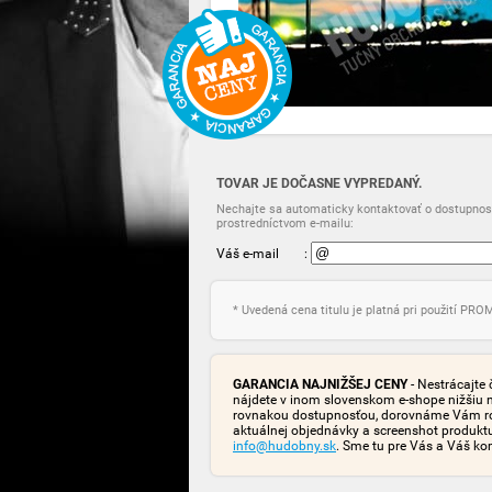
TOVAR JE DOČASNE VYPREDANÝ.
Nechajte sa automaticky kontaktovať o dostupnost
prostredníctvom e-mailu:
Váš e-mail
:
* Uvedená cena titulu je platná pri použití PR
GARANCIA NAJNIŽŠEJ CENY
- Nestrácajte 
nájdete v inom slovenskom e-shope nižšiu 
rovnakou dostupnosťou, dorovnáme Vám rozd
aktuálnej objednávky a screenshot produk
info@hudobny.sk
. Sme tu pre Vás a Váš ko