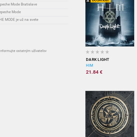
epeche Mode Bratislave
Depeche Mode
E MODE je už na svete
nformujte ostatným užívateľov
DARK LIGHT
HIM
21.84 €