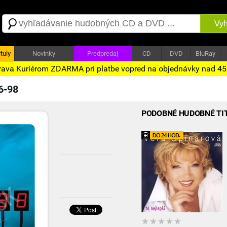
Vyh
tuly
Novinky
Predpredaj
CD
DVD
BluRay
ava Kuriérom ZDARMA pri platbe vopred na objednávky nad 4
6-98
PODOBNÉ HUDOBNÉ TI