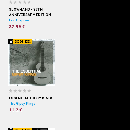
SLOWHAND - 35TH
ANNIVERSARY EDITION
(DELUXE)
Eric Clapton
37.99 €
ESSENTIAL GIPSY KINGS
The Gipsy Kings
11.2 €