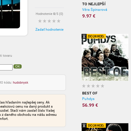
TO NEJLEPŠÍ
Věra Špinarová
Hodnotenie
0
/5 (
0
)
9.97 €
Zadať hodnotenie
i tovaru
OK
OMO kódu:
hudobnysk
BEST OF
Puhdys
čas hľadaním najlepšej ceny. Ak
56.99 €
neakciovú cenu na daný produkt s
iel. Stačí nám zaslať číslo Vašej
tu z daného obchodu na nášu adresu
mfort.