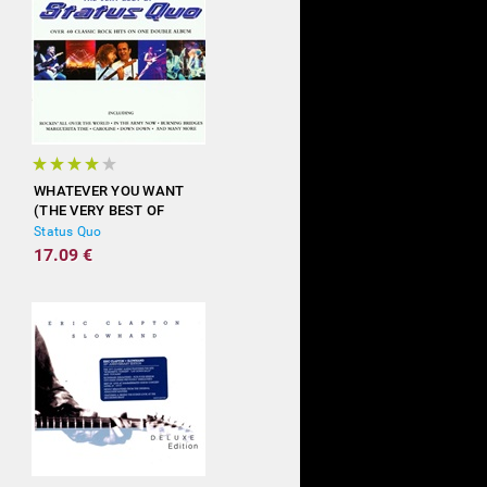
WHATEVER YOU WANT
(THE VERY BEST OF
STATUS QUO)
Status Quo
17.09 €