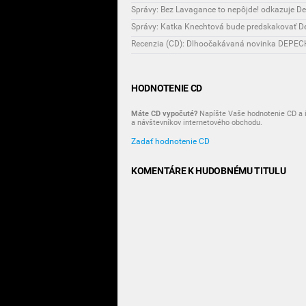
Správy: Bez Lavagance to nepôjde! odkazuje D
Správy: Katka Knechtová bude predskakovať 
Recenzia (CD): Dlhoočakávaná novinka DEPECH
HODNOTENIE CD
Máte CD vypočuté?
Napíšte Vaše hodnotenie CD a i
a návštevníkov internetového obchodu.
Zadať hodnotenie CD
KOMENTÁRE K HUDOBNÉMU TITULU