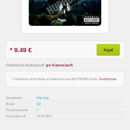
* 9.49
€
Kúpiť
Orientačná dostupnosť:
po Vianociach
* Uvedená cena titulu je platná pri použití PROMO kódu:
hudobnysk
Zaradenie
:
Hip Hop
Nosič
:
CD
Počet nosičov
:
1
V ponuke od
:
19.07.2011