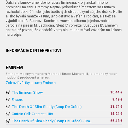
Ďalší z albumov amerického rapera Eminema, ktorý získal mnoho
nominácií na cenu Grammy. Napriek jednoduchším textom sa Eminem
rozhodol dotknúť nielen jeho tradičných oblastí akými sú jeho dcérka Hailie
a jeho bývalá manželka Kim, jeho detstvo a vzťah s rodičmi, ale tiež sa
vyjadril proti G. Bushovi. Komickou vsuvkou albumu je jednoznačne
paródia na pieseň M. Jacksona, "Beat It" vo verzií "Just Lose It". Eminem
sa taktiež priznal, že v období tvorby albumu sa stával závislým na liekoch
na predpis
INFORMÁCIE O INTERPRETOVI
EMINEM
Eminem, vlastným menom Marshall Bruce Mathers III, je americký raper,
hudobný producent a herec.
Zobraziť všetky albumy Eminem
The Eminem Show
10.44 €
Encore
9.49 €
The Death Of Slim Shady (Coup De Grâce)
23.74 €
Curtain Call: Greatest Hits
14.24 €
66.48 €
The Death Of Slim Shady (Coup De Grâce) - Crayon Vinyl