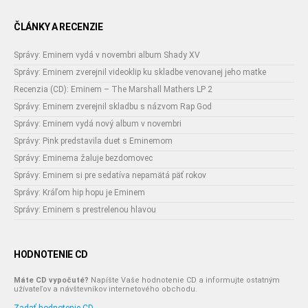
ČLÁNKY A RECENZIE
Správy: Eminem vydá v novembri album Shady XV
Správy: Eminem zverejnil videoklip ku skladbe venovanej jeho matke
Recenzia (CD): Eminem – The Marshall Mathers LP 2
Správy: Eminem zverejnil skladbu s názvom Rap God
Správy: Eminem vydá nový album v novembri
Správy: Pink predstavila duet s Eminemom
Správy: Eminema žaluje bezdomovec
Správy: Eminem si pre sedatíva nepamätá päť rokov
Správy: Kráľom hip hopu je Eminem
Správy: Eminem s prestrelenou hlavou
HODNOTENIE CD
Máte CD vypočuté?
Napíšte Vaše hodnotenie CD a informujte ostatným
užívateľov a návštevníkov internetového obchodu.