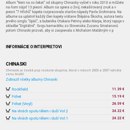
Album "Neni na co čekat" od skupiny Chinasky vyšiel v roku 2010 a môžete
na ňom nájsť 13 piesní. Album sa opiera o živý, nekašírovaný zvuk a v
piesni "7 Hříchů" kapela rozpracovala staršie nápady Pavla Grohmana. Na
albume sa uplatnil každý člen kapely vrátane Štěpána Škocha, autora textu
prvého singlu "Spáč", a bubeníka Otakara Petriny alebo Marpa, ktorý rapuje v
skladbe "Digitálně". Svoju kamarátku zo Slovenska Zuzanu Smatanovú
potom Chinaski prizvali, aby si zaspievala s Michalom Malátným v p
INFORMÁCIE O INTERPRETOVI
CHINASKI
Chinaski je česká pop rocková skupina, ktorá v rokoch 2005 a 2007 vyhrála
cenu Anděl.
Zobraziť všetky albumy Chinaski
Rockfield
11.39 €
Frihet
15.19 €
Frihet (Vinyl)
26.59 €
Na vlnách spolu tělem i duší Vol.2
24.22 €
Na vlnách spolu tělem i duší Vol.1
24.22 €