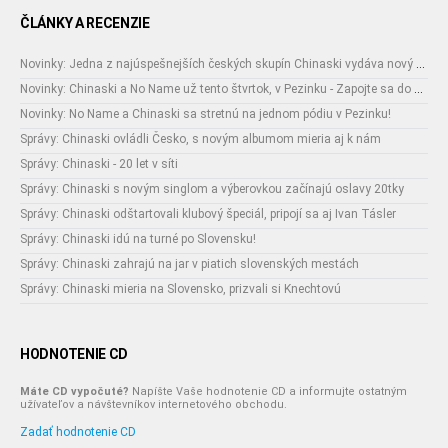
ČLÁNKY A RECENZIE
Novinky: Jedna z najúspešnejších českých skupín Chinaski vydáva nový albumNení nám do pláče.
Novinky: Chinaski a No Name už tento štvrtok, v Pezinku - Zapojte sa do súťaže o lístky!
Novinky: No Name a Chinaski sa stretnú na jednom pódiu v Pezinku!
Správy: Chinaski ovládli Česko, s novým albumom mieria aj k nám
Správy: Chinaski - 20 let v síti
Správy: Chinaski s novým singlom a výberovkou začínajú oslavy 20tky
Správy: Chinaski odštartovali klubový špeciál, pripojí sa aj Ivan Tásler
Správy: Chinaski idú na turné po Slovensku!
Správy: Chinaski zahrajú na jar v piatich slovenských mestách
Správy: Chinaski mieria na Slovensko, prizvali si Knechtovú
HODNOTENIE CD
Máte CD vypočuté?
Napíšte Vaše hodnotenie CD a informujte ostatným
užívateľov a návštevníkov internetového obchodu.
Zadať hodnotenie CD