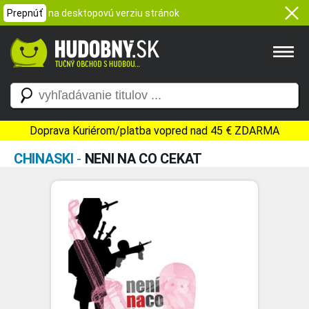
Prepnúť
na desktopovú verziu stránok
Doprava Kuriérom/platba vopred nad 45 € ZDARMA
CHINASKI
-
NENI NA CO CEKAT