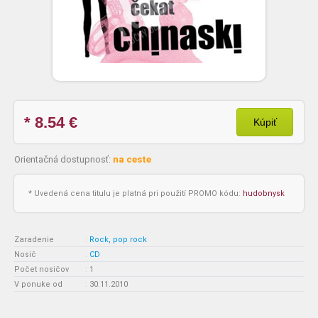
* 8.54
€
Kúpiť
Orientačná dostupnosť:
na ceste
* Uvedená cena titulu je platná pri použití PROMO kódu:
hudobnysk
Zaradenie
:
Rock, pop rock
Nosič
:
CD
Počet nosičov
:
1
V ponuke od
:
30.11.2010