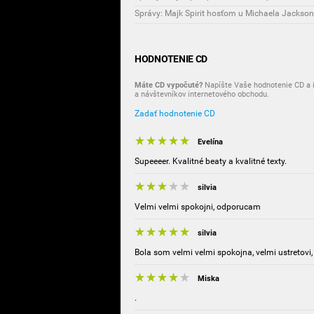
Správy: Majk Spirit hosťom u Michaela Jackson
HODNOTENIE CD
Máte CD vypočuté?
Napíšte Vaše hodnotenie CD a i
a návštevníkov internetového obchodu.
Zadať hodnotenie CD
Evelína
Supeeeer. Kvalitné beaty a kvalitné texty.
silvia
Velmi velmi spokojni, odporucam
silvia
Bola som velmi velmi spokojna, velmi ustretovi,
Miska
.