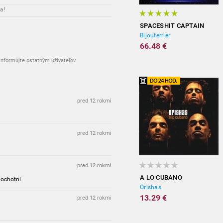
a!
SPACESHIT CAPTAIN
Bijouterrier
66.48 €
nformujte ostatným užívateľov
pred 12 rokmi
pred 12 rokmi
pred 12 rokmi
A LO CUBANO
 ochotni
Orishas
13.29 €
pred 12 rokmi