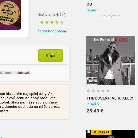
OG.
Separ
Hodnotenie
4
/5 (
4
)
na opýtanie
Zadať hodnotenie
Kúpiť
OMO kódu:
hudobnysk
čas hľadaním najlepšej ceny. Ak
neakciovú cenu na daný produkt s
THE ESSENTIAL R. KELLY
iel. Stačí nám zaslať číslo Vašej
R. Kelly
tu z daného obchodu na nášu adresu
28.49 €
mfort.
ov