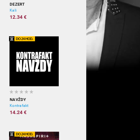
DEZERT
Kali
12.34 €
NAVŽDY
Kontrafakt
14.24 €