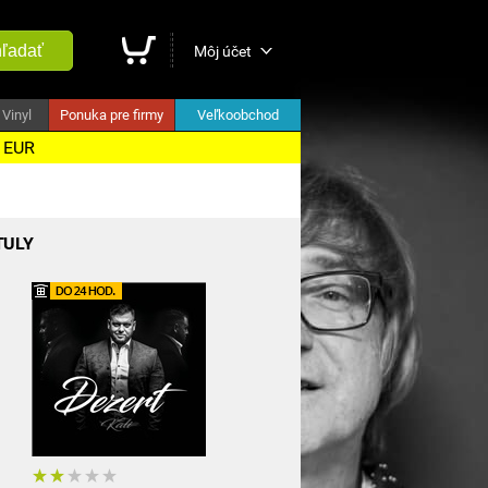
ľadať
Môj účet
Vinyl
Ponuka pre firmy
Veľkoobchod
5 EUR
TULY