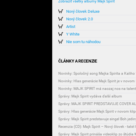
Zobraziť všetky albumy Majk Spirit
Nový človek Deluxe
Nový človek 2.0
Artist
Y White
Nie som tu náhodou
ČLÁNKY A RECENZIE
Novinky: Spoločný song Majka Spirita a Kaliho
Novinky: MAJK SPIRIT má naozaj nos na talent
Správy: Majk Spirit vydáva ďalší album
Správy: MAJK SPIRIT PREDSTAVUJE COVER AL
Správy: Hlas generácie Majk Spirit v novom kli
Správy: Majk Spirit predstavuje singel Boh jedin
Recenzia (CD): Majk Spirit – Nový človek - také
Správy: Majk Spirit prináša videoklip zo štúdia