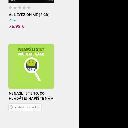
ALL EYEZ ON ME (2 CD)
2Pac
75.98 €
NENAŠLI STE TO, ČO
HĽADÁTE? NAPÍŠTE NÁM