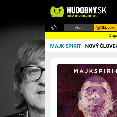
Akcie
Skladové ti
Dopr
MAJK SPIRIT
-
NOVÝ ČLOVE