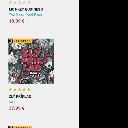
MONKEY BUSINESS
The Black Eyed Peas
18.99 €
ZLÝ PRÍKLAD
Kali
37.99 €