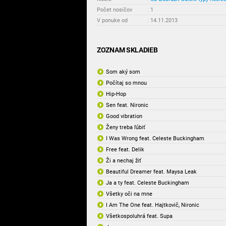
Počet nosičov
:
1
V ponuke od
:
14.11.2013
ZOZNAM SKLADIEB
Som aký som
Počítaj so mnou
Hip-Hop
Sen feat. Nironic
Good vibration
Ženy treba ľúbiť
I Was Wrong feat. Celeste Buckingham
Free feat. Delik
Ži a nechaj žiť
Beautiful Dreamer feat. Maysa Leak
Ja a ty feat. Celeste Buckingham
Všetky oči na mne
I Am The One feat. Hajtkovič, Nironic
Všetkospoluhrá feat. Supa