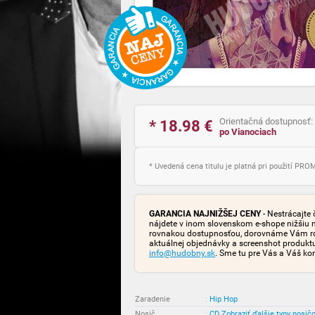
Orientačná dostupnosť:
* 18.98
€
po Vianociach
* Uvedená cena titulu je platná pri použití PR
GARANCIA NAJNIŽŠEJ CENY
- Nestrácajte 
nájdete v inom slovenskom e-shope nižšiu 
rovnakou dostupnosťou, dorovnáme Vám rozd
aktuálnej objednávky a screenshot produk
info@hudobny.sk
. Sme tu pre Vás a Váš ko
Zaradenie
:
Hip Hop
Nosič
:
CD
Zobraziť ďalšie typy nosič