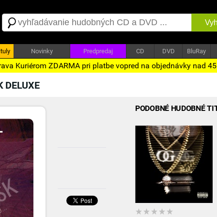
Vyh
tuly
Novinky
Predpredaj
CD
DVD
BluRay
ava Kuriérom ZDARMA pri platbe vopred na objednávky nad 4
K DELUXE
PODOBNÉ HUDOBNÉ TI