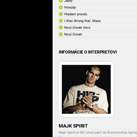
Jazvy
Hviezdy
Hladam pravdu
I Was Wrong feat. Maxo
Nový človek Intro
Nový človek
INFORMÁCIE O INTERPRETOVI
MAJK SPIRIT
Majk Spirit je MC ktorý patrí do Bratislavskej hip-