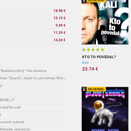
18.98 €
15.19 €
9.49 €
11.39 €
14.24 €
KTO TO POVEDAL?
Kali
23.74 €
 "Nedotknuteľný" Vás dostane.
Novinky: Hlas generácie Majk Spirit je v novom klipe "Zbojník", zbíjať mu pomáhajú Richard Müller, Peter Lipa či Robo Grigorov!
y!
BUMU „Y“
pe dobÝja svet
ý
 luxusné vydanie
 Michaela Jacksona!