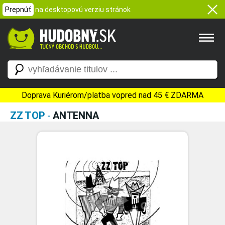
Prepnúť
na desktopovú verziu stránok
Doprava Kuriérom/platba vopred nad 45 € ZDARMA
ZZ TOP
-
ANTENNA