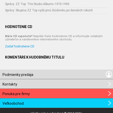
Správy: ZZ Top: The Studio Albums 1970-1990
Správy: Skupina ZZ Top vydá prvú štúdiovku po deviatich rokoch
HODNOTENIE CD
Máte CD vypočuté?
Napíšte Vaše hodnotenie CD a informujte ostatným
užívateľov a návštevníkov internetového obchodu.
Zadať hodnotenie CD
KOMENTÁRE K HUDOBNÉMU TITULU
Podmienky predaja
Kontakty
Ponuka pre firmy
Veľkoobchod