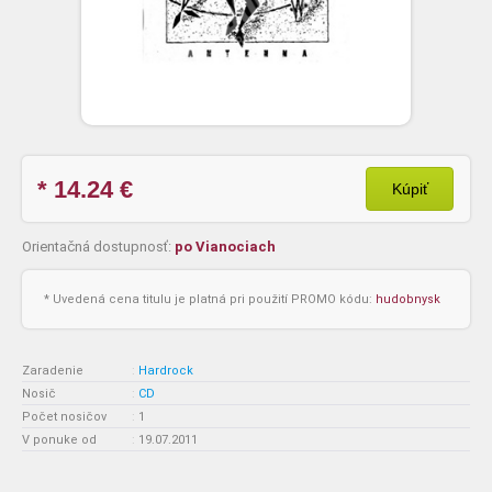
* 14.24
€
Kúpiť
Orientačná dostupnosť:
po Vianociach
* Uvedená cena titulu je platná pri použití PROMO kódu:
hudobnysk
Zaradenie
:
Hardrock
Nosič
:
CD
Počet nosičov
:
1
V ponuke od
:
19.07.2011