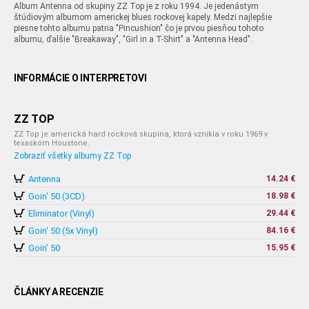
Album Antenna od skupiny ZZ Top je z roku 1994. Je jedenástym
štúdiovým albumom americkej blues rockovej kapely. Medzi najlepšie
piesne tohto albumu patria "Pincushion" čo je prvou piesňou tohoto
albumu, ďalšie "Breakaway", "Girl in a T-Shirt" a "Antenna Head".
INFORMÁCIE O INTERPRETOVI
ZZ TOP
ZZ Top je americká hard rocková skupina, ktorá vznikla v roku 1969 v
texaskom Houstone.
Zobraziť všetky albumy ZZ Top
Antenna
14.24 €
Goin' 50 (3CD)
18.98 €
Eliminator (Vinyl)
29.44 €
Goin' 50 (5x Vinyl)
84.16 €
Goin' 50
15.95 €
ČLÁNKY A RECENZIE