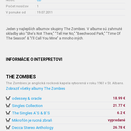
Nosič
:
CD
Počet nosičov
:
1
V ponuke od
:
19.07.2011
Jeden y najlepších albumov skupiny The Zombies. V albume sú zahrnuté
skladby ako "She's Not There," "Tell Her No," "Beechwood Park," "Time Of
The Season" & "I'll Call You Mine" a mnoho iných.
INFORMÁCIE O INTERPRETOVI
THE ZOMBIES
The Zombies je anglická rocková kapela vytvorená v roku 1961 v St. Albans.
Zobraziť všetky albumy The Zombies
odessey & oracle
18.99 €
Singles Collection
21.77 €
The Singles A`S & B`S
6.2 €
Mikrofón je rucná zbraň
vypredané
Decca Stereo Anthology
26.78 €