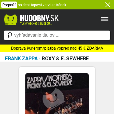
Prepnúť
na desktopovú verziu stránok
Doprava Kuriérom/platba vopred nad 45 € ZDARMA
FRANK ZAPPA
-
ROXY & ELSEWHERE