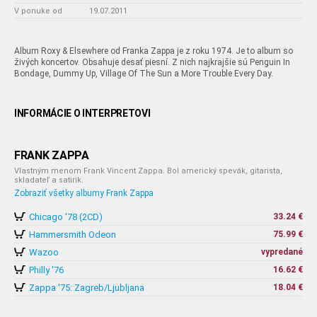
V ponuke od
:
19.07.2011
Album Roxy & Elsewhere od Franka Zappa je z roku 1974. Je to album so
živých koncertov. Obsahuje desať piesní. Z nich najkrajšie sú Penguin In
Bondage, Dummy Up, Village Of The Sun a More Trouble Every Day.
INFORMÁCIE O INTERPRETOVI
FRANK ZAPPA
Vlastným menom Frank Vincent Zappa. Bol americký spevák, gitarista,
skladateľ a satirik.
Zobraziť všetky albumy Frank Zappa
Chicago '78 (2CD)
33.24 €
Hammersmith Odeon
75.99 €
Wazoo
vypredané
Philly '76
16.62 €
Zappa '75: Zagreb/Ljubljana
18.04 €