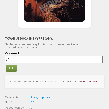
TOVAR JE DOČASNE VYPREDANÝ.
Nechajte sa automaticky kontaktovať o dostupnosti tovaru
prostredníctvom e-mailu:
Váš e-mail
OK
* Uvedená cena titulu je platná pri použití PROMO kódu:
hudobnysk
Zaradenie
:
Rock, pop rock
Nosič
:
CD
Počet nosičov
:
0