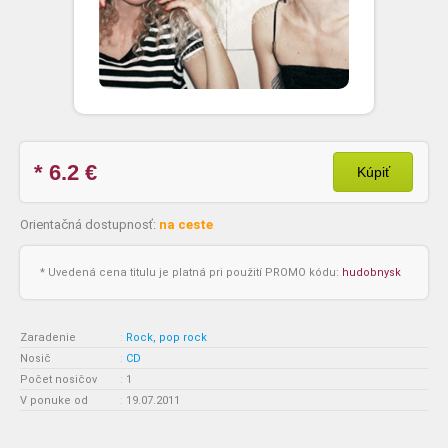
* 6.2
€
Kúpiť
Orientačná dostupnosť:
na ceste
* Uvedená cena titulu je platná pri použití PROMO kódu:
hudobnysk
Zaradenie
:
Rock, pop rock
Nosič
:
CD
Počet nosičov
:
1
V ponuke od
:
19.07.2011