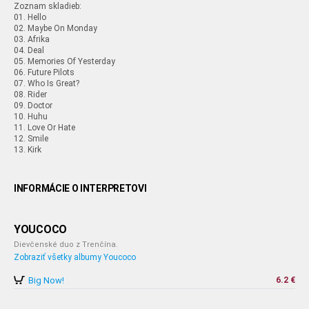
Zoznam skladieb:
01. Hello
02. Maybe On Monday
03. Afrika
04. Deal
05. Memories Of Yesterday
06. Future Pilots
07. Who Is Great?
08. Rider
09. Doctor
10. Huhu
11. Love Or Hate
12. Smile
13. Kirk
INFORMÁCIE O INTERPRETOVI
YOUCOCO
Dievčenské duo z Trenčína.
Zobraziť všetky albumy Youcoco
Big Now!
6.2 €