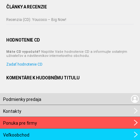
ČLÁNKY A RECENZIE
Recenzia (CD): Youcoco – Big Now!
HODNOTENIE CD
Máte CD vypočuté?
Napíšte Vaše hodnotenie CD a informujte ostatným
užívateľov a návštevníkov internetového obchodu.
Zadať hodnotenie CD
KOMENTÁRE K HUDOBNÉMU TITULU
Podmienky predaja
Kontakty
Ponuka pre firmy
Veľkoobchod