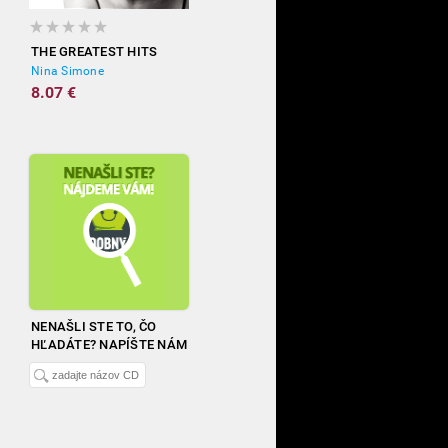
THE GREATEST HITS
Nina Simone
8.07 €
NENAŠLI STE TO, ČO
HĽADÁTE? NAPÍŠTE NÁM