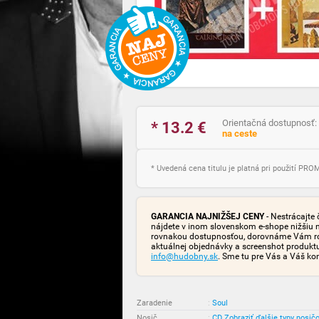
Orientačná dostupnosť:
* 13.2
€
na ceste
* Uvedená cena titulu je platná pri použití PR
GARANCIA NAJNIŽŠEJ CENY
- Nestrácajte 
nájdete v inom slovenskom e-shope nižšiu 
rovnakou dostupnosťou, dorovnáme Vám rozd
aktuálnej objednávky a screenshot produk
info@hudobny.sk
. Sme tu pre Vás a Váš ko
Zaradenie
:
Soul
Nosič
:
CD
Zobraziť ďalšie typy nosič