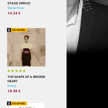
STACIE ORRICO
Stacie Orrico
14.24 €
THE SHAPE OF A BROKEN
HEART
Imany
18.98 €