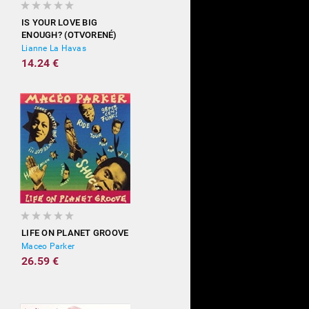
IS YOUR LOVE BIG
ENOUGH? (OTVORENÉ)
Lianne La Havas
14.24 €
LIFE ON PLANET GROOVE
Maceo Parker
26.59 €