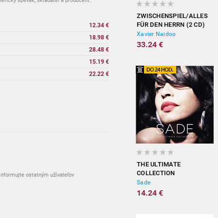
rický spevák, skladateľ a producent.
ZWISCHENSPIEL/ALLES
FÜR DEN HERRN (2 CD)
12.34 €
Xavier Naidoo
18.98 €
33.24 €
28.48 €
15.19 €
22.22 €
a
THE ULTIMATE
COLLECTION
nformujte ostatným užívateľov
Sade
14.24 €