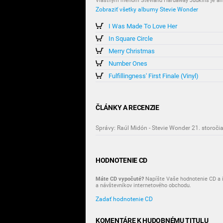
Vlastným menom Stevland Hardaway Judkins je ame
Zobraziť všetky albumy Stevie Wonder
I Was Made To Love Her
In Square Circle
Merry Christmas
Number Ones
Fulfillingness' First Finale (Vinyl)
ČLÁNKY A RECENZIE
Správy: Raúl Midón - Stevie Wonder 21. storoči
HODNOTENIE CD
Máte CD vypočuté?
Napíšte Vaše hodnotenie CD a i
a návštevníkov internetového obchodu.
Zadať hodnotenie CD
KOMENTÁRE K HUDOBNÉMU TITULU