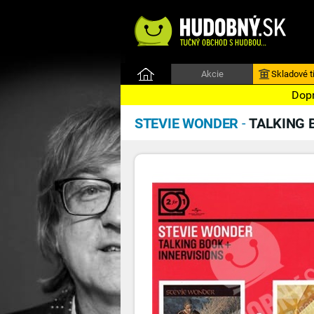
Akcie
Skladové ti
Dopr
STEVIE WONDER
-
TALKING 