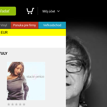
ľadať
Môj účet
Vinyl
Ponuka pre firmy
Veľkoobchod
5 EUR
TULY