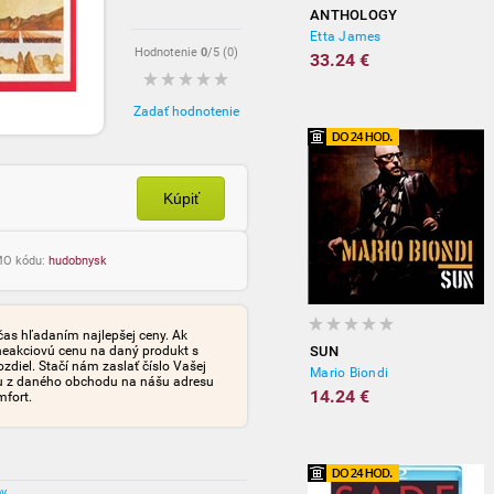
ANTHOLOGY
Etta James
Hodnotenie
0
/5 (
0
)
33.24 €
Zadať hodnotenie
Kúpiť
OMO kódu:
hudobnysk
čas hľadaním najlepšej ceny. Ak
neakciovú cenu na daný produkt s
SUN
iel. Stačí nám zaslať číslo Vašej
Mario Biondi
tu z daného obchodu na nášu adresu
14.24 €
mfort.
ov