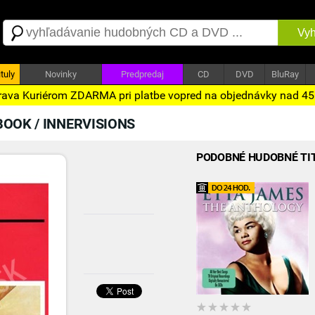
Vyh
tuly
Novinky
Predpredaj
CD
DVD
BluRay
ava Kuriérom ZDARMA pri platbe vopred na objednávky nad 4
BOOK / INNERVISIONS
PODOBNÉ HUDOBNÉ TI