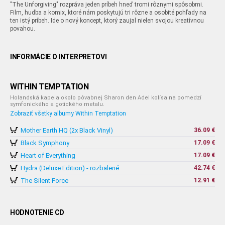
"The Unforgiving" rozpráva jeden príbeh hneď tromi rôznymi spôsobmi.
Film, hudba a komix, ktoré nám poskytujú tri rôzne a osobité pohľady na
ten istý príbeh. Ide o nový koncept, ktorý zaujal nielen svojou kreatívnou
povahou.
INFORMÁCIE O INTERPRETOVI
WITHIN TEMPTATION
Holandská kapela okolo pôvabnej Sharon den Adel kolísa na pomedzí
symfonického a gotického metalu.
Zobraziť všetky albumy Within Temptation
Mother Earth HQ (2x Black Vinyl)
36.09 €
Black Symphony
17.09 €
Heart of Everything
17.09 €
Hydra (Deluxe Edition) - rozbalené
42.74 €
The Silent Force
12.91 €
HODNOTENIE CD