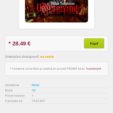
* 28.49
€
Kúpiť
Orientačná dostupnosť:
na ceste
* Uvedená cena titulu je platná pri použití PROMO kódu:
hudobnysk
Zaradenie
:
Metal
Nosič
:
CD
Počet nosičov
:
1
V ponuke od
:
19.07.2011