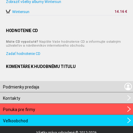
Zobraziť všetky albumy Wintersun
Wintersun
14.16 €
HODNOTENIE CD
Máte CD vypočuté?
Napíšte Vaše hodnotenie CD a informujte ostatným
užívateľov a návštevníkov internetového obchodu.
Zadať hodnotenie CD
KOMENTÁRE K HUDOBNÉMU TITULU
Podmienky predaja
Kontakty
Ponuka pre firmy
Veľkoobchod
Všetky práva vyhradené © 2012-2026