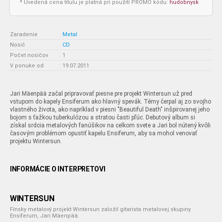
* Uvedená cena titulu je platná pri použití PROMO kódu:
hudobnysk
Zaradenie
:
Metal
Nosič
:
CD
Počet nosičov
:
1
V ponuke od
:
19.07.2011
Jari Mäenpää začal pripravovať piesne pre projekt Wintersun už pred
vstupom do kapely Ensiferum ako hlavný spevák. Témy čerpal aj zo svojho
vlastného života, ako napríklad v piesni "Beautiful Death" inšpirovanej jeho
bojom s ťažkou tuberkulózou a stratou časti pľúc. Debutový album si
získal srdcia metalových fanúšikov na celkom svete a Jari bol nútený kvôli
časovým problémom opustiť kapelu Ensiferum, aby sa mohol venovať
projektu Wintersun.
INFORMÁCIE O INTERPRETOVI
WINTERSUN
Fínsky metalový projekt Wintersun založil gitarista metalovej skupiny
Ensiferum, Jari Mäenpää.