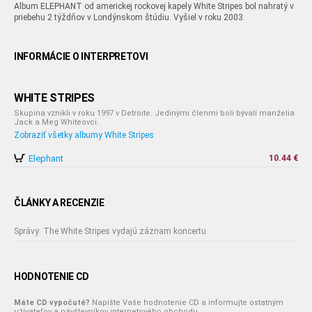
Album ELEPHANT od americkej rockovej kapely White Stripes bol nahratý v
priebehu 2 týždňov v Londýnskom štúdiu. Vyšiel v roku 2003.
INFORMÁCIE O INTERPRETOVI
WHITE STRIPES
Skupina vznikli v roku 1997 v Detroite. Jedinými členmi boli bývalí manželia
Jack a Meg Whiteovci.
Zobraziť všetky albumy White Stripes
Elephant
10.44 €
ČLÁNKY A RECENZIE
Správy: The White Stripes vydajú záznam koncertu
HODNOTENIE CD
Máte CD vypočuté?
Napíšte Vaše hodnotenie CD a informujte ostatným
užívateľov a návštevníkov internetového obchodu.