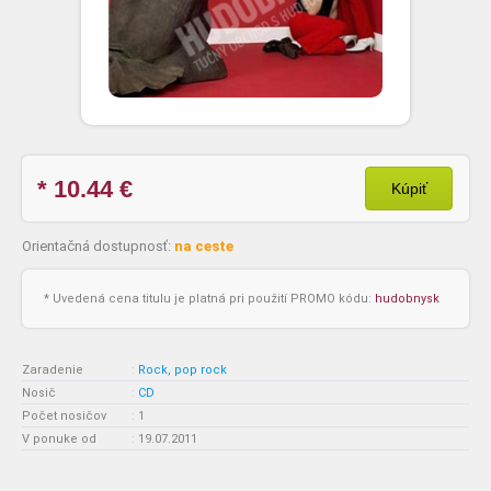
* 10.44
€
Kúpiť
Orientačná dostupnosť:
na ceste
* Uvedená cena titulu je platná pri použití PROMO kódu:
hudobnysk
Zaradenie
:
Rock, pop rock
Nosič
:
CD
Počet nosičov
:
1
V ponuke od
:
19.07.2011