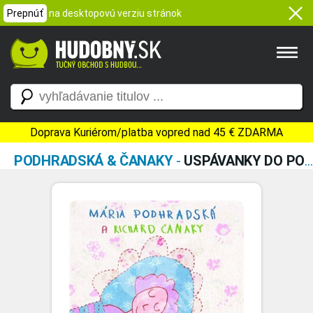
Prepnúť
na desktopovú verziu stránok
Doprava Kuriérom/platba vopred nad 45 € ZDARMA
PODHRADSKÁ & ČANAKY
-
USPÁVANKY DO POSTIEĽKY