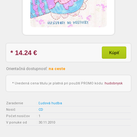
* 14.24
€
Kúpiť
Orientačná dostupnosť:
na ceste
* Uvedená cena titulu je platná pri použití PROMO kódu:
hudobnysk
Zaradenie
:
Ľudová hudba
Nosič
:
CD
Počet nosičov
:
1
V ponuke od
:
30.11.2010