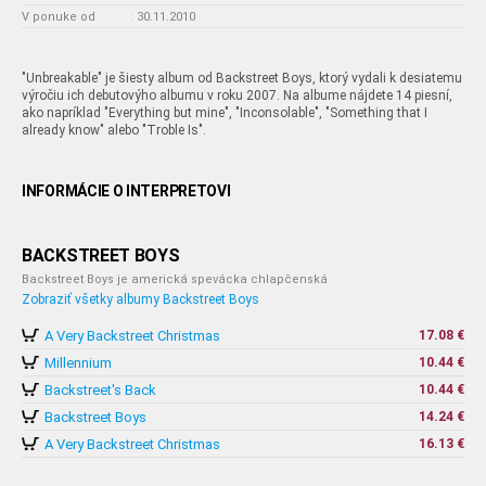
V ponuke od
:
30.11.2010
"Unbreakable" je šiesty album od Backstreet Boys, ktorý vydali k desiatemu
výročiu ich debutovýho albumu v roku 2007. Na albume nájdete 14 piesní,
ako napríklad "Everything but mine", "Inconsolable", "Something that I
already know" alebo "Troble Is".
INFORMÁCIE O INTERPRETOVI
BACKSTREET BOYS
Backstreet Boys je americká spevácka chlapčenská
Zobraziť všetky albumy Backstreet Boys
A Very Backstreet Christmas
17.08 €
Millennium
10.44 €
Backstreet's Back
10.44 €
Backstreet Boys
14.24 €
A Very Backstreet Christmas
16.13 €