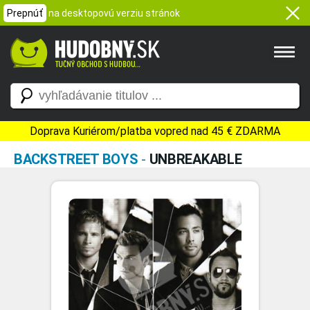
Prepnúť
na desktopovú verziu stránok
Doprava Kuriérom/platba vopred nad 45 € ZDARMA
BACKSTREET BOYS
-
UNBREAKABLE