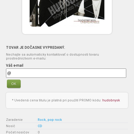
TOVAR JE DOČASNE VYPREDANÝ.
Nechajte sa automaticky kontaktovať o dostupnosti tovaru
prostredníctvom e-mailu:
Váš e-mail
OK
* Uvedená cena titulu je platná pri použití PROMO kódu:
hudobnysk
Zaradenie
:
Rock, pop rock
Nosič
:
CD
Počet nosičov
:
0