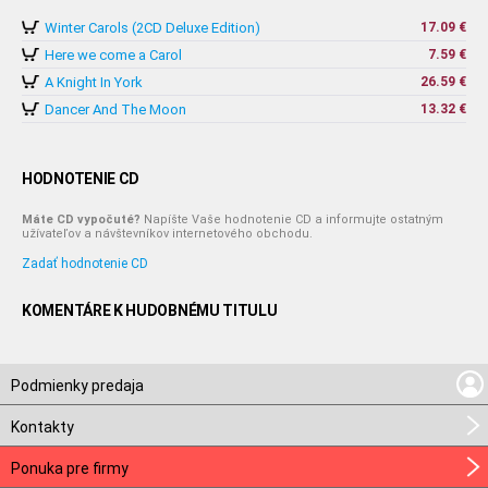
Winter Carols (2CD Deluxe Edition)
17.09 €
Here we come a Carol
7.59 €
A Knight In York
26.59 €
Dancer And The Moon
13.32 €
HODNOTENIE CD
Máte CD vypočuté?
Napíšte Vaše hodnotenie CD a informujte ostatným
užívateľov a návštevníkov internetového obchodu.
Zadať hodnotenie CD
KOMENTÁRE K HUDOBNÉMU TITULU
Podmienky predaja
Kontakty
Ponuka pre firmy