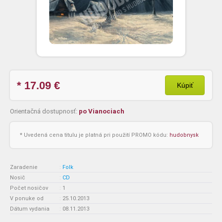
* 17.09
€
Kúpiť
Orientačná dostupnosť:
po Vianociach
* Uvedená cena titulu je platná pri použití PROMO kódu:
hudobnysk
Zaradenie
:
Folk
Nosič
:
CD
Počet nosičov
:
1
V ponuke od
:
25.10.2013
Dátum vydania
:
08.11.2013