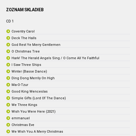
ZOZNAM SKLADIEB
CD 1
Coventry Carol
Deck The Halls
God Rest Ye Merry Gentlemen
O Christmas Tree
Hark! The Herald Angels Sing / O Come All Ye Faithful
I Saw Three Ships
Winter (Basse Dance)
Ding Dong Merrily On High
Ma-O-Tzur
Good King Wenceslas
Simple Gifts (Lord Of The Dance)
We Three Kings
Wish You Were Here (2021)
emmanuel
Christmas Eve
We Wish You A Merry Christmas