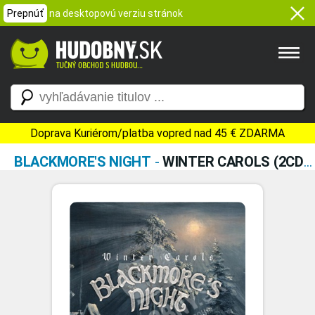
Prepnúť
na desktopovú verziu stránok
Doprava Kuriérom/platba vopred nad 45 € ZDARMA
BLACKMORE'S NIGHT
-
WINTER CAROLS (2CD DELUXE EDITION)