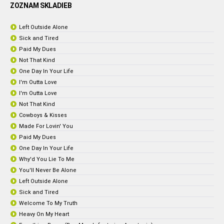
ZOZNAM SKLADIEB
Left Outside Alone
Sick and Tired
Paid My Dues
Not That Kind
One Day In Your Life
I'm Outta Love
I'm Outta Love
Not That Kind
Cowboys & Kisses
Made For Lovin' You
Paid My Dues
One Day In Your Life
Why'd You Lie To Me
You'll Never Be Alone
Left Outside Alone
Sick and Tired
Welcome To My Truth
Heavy On My Heart