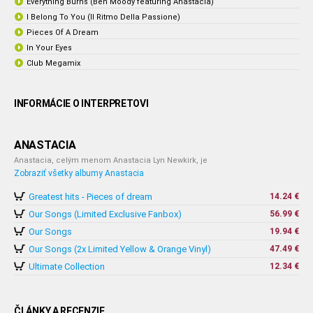
Everything Burns (Ben Moody featuring Anastacia)
I Belong To You (Il Ritmo Della Passione)
Pieces Of A Dream
In Your Eyes
Club Megamix
INFORMÁCIE O INTERPRETOVI
ANASTACIA
Anastacia, celým menom Anastacia Lyn Newkirk, je
Zobraziť všetky albumy Anastacia
Greatest hits - Pieces of dream
14.24 €
Our Songs (Limited Exclusive Fanbox)
56.99 €
Our Songs
19.94 €
Our Songs (2x Limited Yellow & Orange Vinyl)
47.49 €
Ultimate Collection
12.34 €
ČLÁNKY A RECENZIE