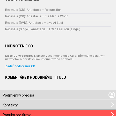
Recenzia (CD): Anastacia – Resurection
Recenzia (CD): Anastacia – It´s Man´s World
Recenzia (DVD): Anastacia – Live At Last
Recenzia (Singel): Anastacia – I Can Feel You (singel)
HODNOTENIE CD
Máte CD vypočuté?
Napíšte Vaše hodnotenie CD a informujte ostatným
užívateľov a návštevníkov internetového obchodu.
Zadať hodnotenie CD
KOMENTÁRE K HUDOBNÉMU TITULU
Podmienky predaja
Kontakty
Ponuka pre firmy