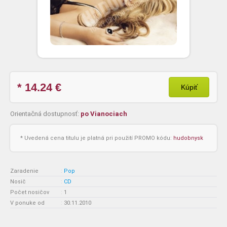
* 14.24
€
Kúpiť
Orientačná dostupnosť:
po Vianociach
* Uvedená cena titulu je platná pri použití PROMO kódu:
hudobnysk
Zaradenie
:
Pop
Nosič
:
CD
Počet nosičov
:
1
V ponuke od
:
30.11.2010