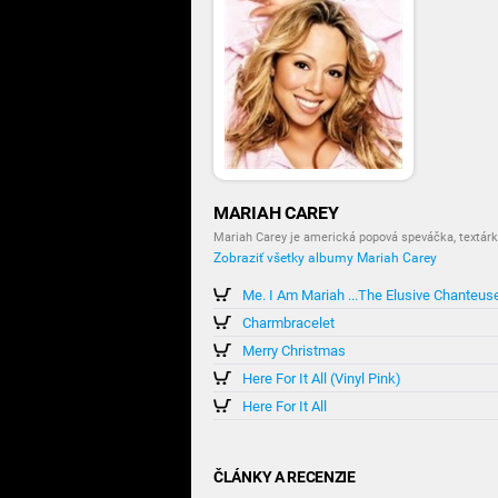
MARIAH CAREY
Mariah Carey je americká popová speváčka, textárk
Zobraziť všetky albumy Mariah Carey
Me. I Am Mariah ...The Elusive Chanteus
Charmbracelet
Merry Christmas
Here For It All (Vinyl Pink)
Here For It All
ČLÁNKY A RECENZIE