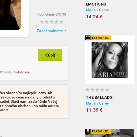
EMOTIONS
Mariah Carey
Hodnotenie
0
/5 (
0
)
14.24 €
Zadať hodnotenie
Kúpiť
OMO kódu:
hudobnysk
čas hľadaním najlepšej ceny. Ak
neakciovú cenu na daný produkt s
THE BALLADS
iel. Stačí nám zaslať číslo Vašej
Mariah Carey
tu z daného obchodu na nášu adresu
11.39 €
mfort.
ov