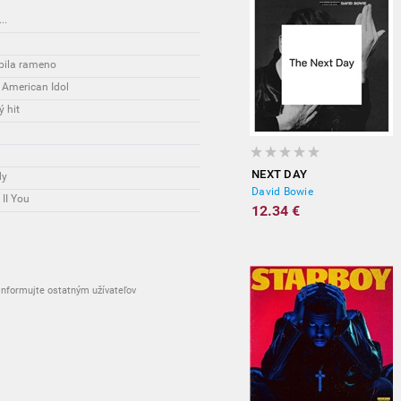
..
ĺbila rameno
 American Idol
 hit
NEXT DAY
dy
David Bowie
II You
12.34 €
nformujte ostatným užívateľov