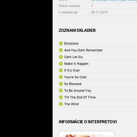
Počet nosičov
:
1
V ponuke od
:
30.11.2010
ZOZNAM SKLADIEB
Emotions
And You Don't Remember
Can't Let Go
Make It Happen
If It's Over
You're So Cold
So Blessed
To Be Around You
Till The End Of Time
The Wind
INFORMÁCIE O INTERPRETOVI