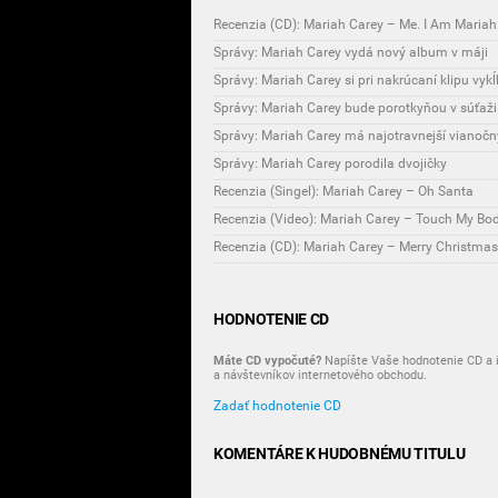
Recenzia (CD): Mariah Carey – Me. I Am Mariah.
Správy: Mariah Carey vydá nový album v máji
Správy: Mariah Carey si pri nakrúcaní klipu vyk
Správy: Mariah Carey bude porotkyňou v súťaži
Správy: Mariah Carey má najotravnejší vianočný
Správy: Mariah Carey porodila dvojičky
Recenzia (Singel): Mariah Carey – Oh Santa
Recenzia (Video): Mariah Carey – Touch My Bo
Recenzia (CD): Mariah Carey – Merry Christmas 
HODNOTENIE CD
Máte CD vypočuté?
Napíšte Vaše hodnotenie CD a i
a návštevníkov internetového obchodu.
Zadať hodnotenie CD
KOMENTÁRE K HUDOBNÉMU TITULU