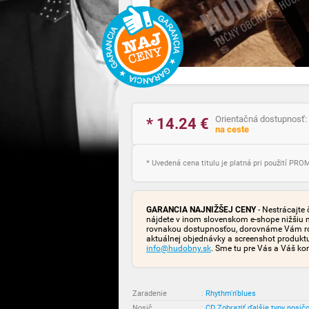
Orientačná dostupnosť:
* 14.24
€
na ceste
* Uvedená cena titulu je platná pri použití PR
GARANCIA NAJNIŽŠEJ CENY
- Nestrácajte 
nájdete v inom slovenskom e-shope nižšiu 
rovnakou dostupnosťou, dorovnáme Vám rozd
aktuálnej objednávky a screenshot produk
info@hudobny.sk
. Sme tu pre Vás a Váš ko
Zaradenie
:
Rhythm'n'blues
Nosič
:
CD
Zobraziť ďalšie typy nosič