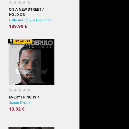
ON A NEW STREET /
HOLD ON
Little Anthony & The Imperials
189.99 €
EVERYTHING IS 4
Jason Derulo
10.92 €