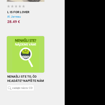
L IS FOR LOVER
Al Jarreau
28.49 €
NENAŠLI STE TO, ČO
HĽADÁTE? NAPÍŠTE NÁM