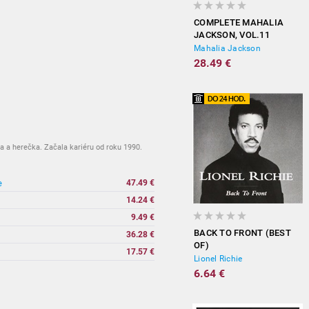
COMPLETE MAHALIA
JACKSON, VOL.11
Mahalia Jackson
28.49 €
a a herečka. Začala kariéru od roku 1990.
e
47.49 €
14.24 €
9.49 €
BACK TO FRONT (BEST
36.28 €
OF)
17.57 €
Lionel Richie
6.64 €