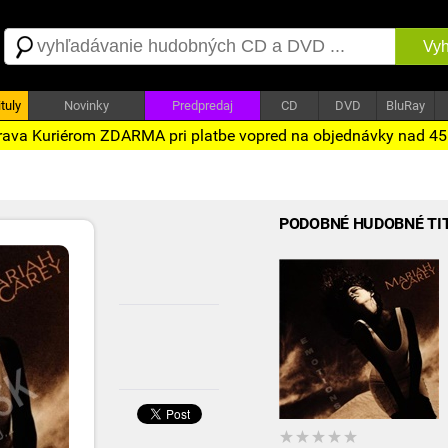
Vyh
tuly
Novinky
Predpredaj
CD
DVD
BluRay
ava Kuriérom ZDARMA pri platbe vopred na objednávky nad 4
PODOBNÉ HUDOBNÉ TI