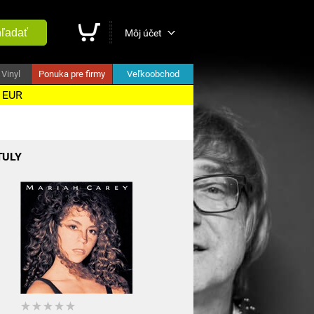
ľadať
Môj účet
Vinyl
Ponuka pre firmy
Veľkoobchod
5 EUR
TULY