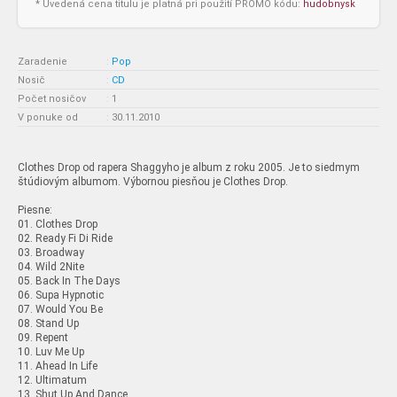
* Uvedená cena titulu je platná pri použití PROMO kódu:
hudobnysk
Zaradenie
:
Pop
Nosič
:
CD
Počet nosičov
:
1
V ponuke od
:
30.11.2010
Clothes Drop od rapera Shaggyho je album z roku 2005. Je to siedmym
štúdiovým albumom. Výbornou piesňou je Clothes Drop.
Piesne:
01. Clothes Drop
02. Ready Fi Di Ride
03. Broadway
04. Wild 2Nite
05. Back In The Days
06. Supa Hypnotic
07. Would You Be
08. Stand Up
09. Repent
10. Luv Me Up
11. Ahead In Life
12. Ultimatum
13. Shut Up And Dance