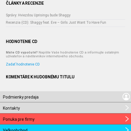
ČLÁNKY A RECENZIE
Správy: Hviezdou Uprisingu bude Shaggy
Recenzia (CD): Shaggy feat. Eve – Girls Just Want To Have Fun
HODNOTENIE CD
Máte CD vypočuté?
Napíšte Vaše hodnotenie CD a informujte ostatným
užívateľov a návštevníkov internetového obchodu.
Zadať hodnotenie CD
KOMENTÁRE K HUDOBNÉMU TITULU
Podmienky predaja
Kontakty
Ponuka pre firmy
Veľkoobchod