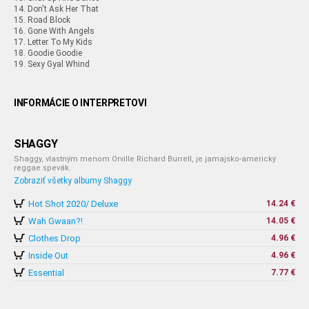
14. Don't Ask Her That
15. Road Block
16. Gone With Angels
17. Letter To My Kids
18. Goodie Goodie
19. Sexy Gyal Whind
INFORMÁCIE O INTERPRETOVI
SHAGGY
Shaggy, vlastným menom Orville Richard Burrell, je jamajsko-americký
reggae spevák.
Zobraziť všetky albumy Shaggy
Hot Shot 2020/ Deluxe
14.24 €
Wah Gwaan?!
14.05 €
Clothes Drop
4.96 €
Inside Out
4.96 €
Essential
7.77 €