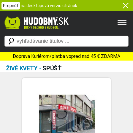
Prepnúť
na desktopovú verziu stránok
Doprava Kuriérom/platba vopred nad 45 € ZDARMA
ŽIVÉ KVETY
-
SPÚŠŤ