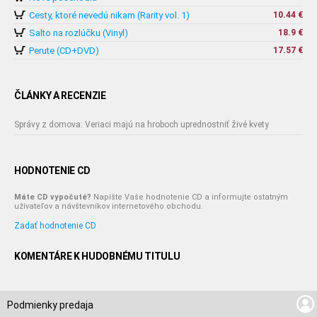
Cesty, ktoré nevedú nikam (Rarity vol. 1)
10.44 €
Salto na rozlúčku (Vinyl)
18.9 €
Perute (CD+DVD)
17.57 €
ČLÁNKY A RECENZIE
Správy z domova: Veriaci majú na hroboch uprednostniť živé kvety
HODNOTENIE CD
Máte CD vypočuté?
Napíšte Vaše hodnotenie CD a informujte ostatným
užívateľov a návštevníkov internetového obchodu.
Zadať hodnotenie CD
KOMENTÁRE K HUDOBNÉMU TITULU
Podmienky predaja