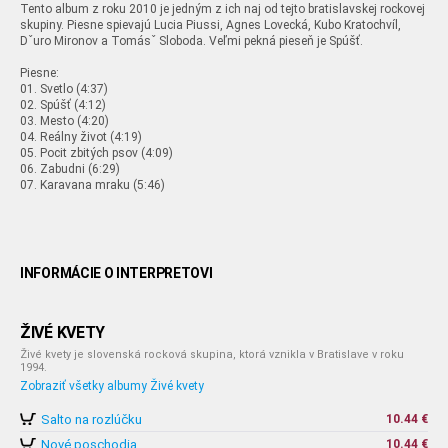
Tento album z roku 2010 je jedným z ich naj od tejto bratislavskej rockovej
skupiny. Piesne spievajú Lucia Piussi, Agnes Lovecká, Kubo Kratochvíl,
Dˇuro Mironov a Tomásˇ Sloboda. Veľmi pekná pieseň je Spúšť.
Piesne:
01. Svetlo (4:37)
02. Spúšť (4:12)
03. Mesto (4:20)
04. Reálny život (4:19)
05. Pocit zbitých psov (4:09)
06. Zabudni (6:29)
07. Karavana mraku (5:46)
INFORMÁCIE O INTERPRETOVI
ŽIVÉ KVETY
Živé kvety je slovenská rocková skupina, ktorá vznikla v Bratislave v roku
1994.
Zobraziť všetky albumy Živé kvety
Salto na rozlúčku
10.44 €
Nové poschodia
10.44 €