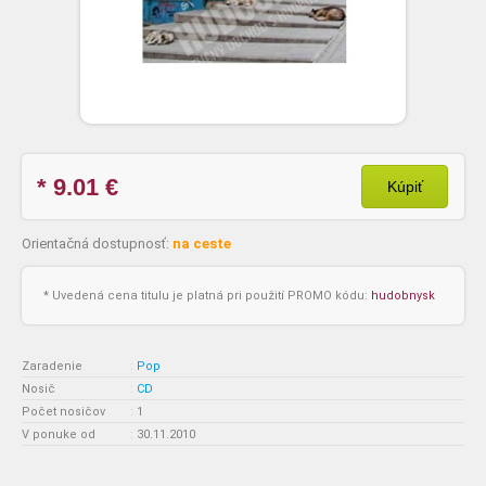
* 9.01
€
Kúpiť
Orientačná dostupnosť:
na ceste
* Uvedená cena titulu je platná pri použití PROMO kódu:
hudobnysk
Zaradenie
:
Pop
Nosič
:
CD
Počet nosičov
:
1
V ponuke od
:
30.11.2010