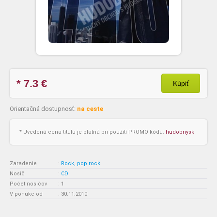
* 7.3
€
Kúpiť
Orientačná dostupnosť:
na ceste
* Uvedená cena titulu je platná pri použití PROMO kódu:
hudobnysk
Zaradenie
:
Rock, pop rock
Nosič
:
CD
Počet nosičov
:
1
V ponuke od
:
30.11.2010