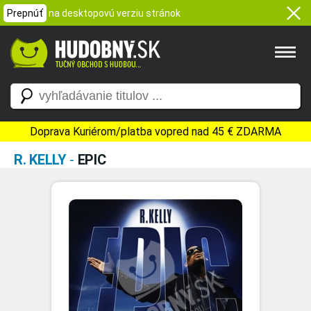
Prepnúť
na desktopovú verziu stránok
Doprava Kuriérom/platba vopred nad 45 € ZDARMA
R. KELLY
-
EPIC