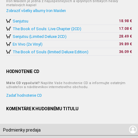
Iron Maiden je jedna z najúspešnejších a vplyvných britských heavy
metalových kapiel
Zobraziť všetky albumy Iron Maiden
Senjutsu
18.98 €
The Book of Souls: Live Chapter (2CD)
17.08 €
Senjutsu (Limited Deluxe 2CD)
28.49 €
En Vivo (2x Vinyl)
39.89 €
The Book of Souls (limited Deluxe Edition)
36.09 €
HODNOTENIE CD
Máte CD vypočuté?
Napíšte Vaše hodnotenie CD a informujte ostatným
užívateľov a návštevníkov internetového obchodu.
Zadať hodnotenie CD
KOMENTÁRE K HUDOBNÉMU TITULU
Podmienky predaja