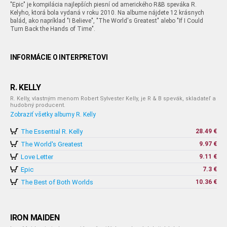
"Epic" je kompilácia najlepších piesní od amerického R&B speváka R.
Kelyho, ktorá bola vydaná v roku 2010. Na albume nájdete 12 krásnych
balád, ako napríklad "I Believe", "The World's Greatest" alebo "If I Could
Turn Back the Hands of Time".
INFORMÁCIE O INTERPRETOVI
R. KELLY
R. Kelly, vlastným menom Robert Sylvester Kelly, je R & B spevák, skladateľ a
hudobný producent.
Zobraziť všetky albumy R. Kelly
The Essential R. Kelly
28.49 €
The World's Greatest
9.97 €
Love Letter
9.11 €
Epic
7.3 €
The Best of Both Worlds
10.36 €
IRON MAIDEN