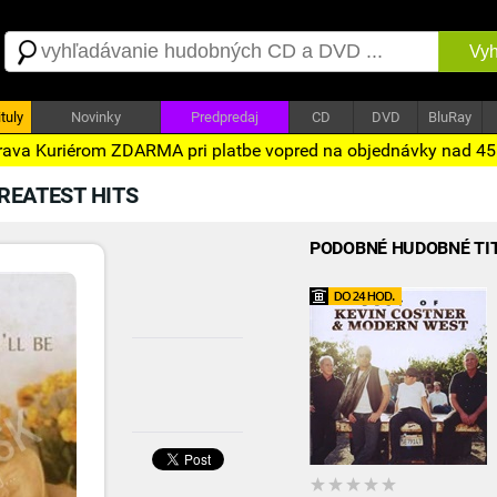
Vyh
tuly
Novinky
Predpredaj
CD
DVD
BluRay
ava Kuriérom ZDARMA pri platbe vopred na objednávky nad 4
 GREATEST HITS
PODOBNÉ HUDOBNÉ TI