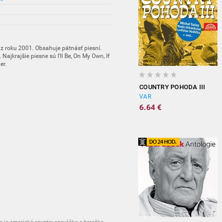
e z roku 2001. Obsahuje pätnásť piesní.
Najkrajšie piesne sú I'll Be, On My Own, If
er.
COUNTRY POHODA III
VAR
6.64 €