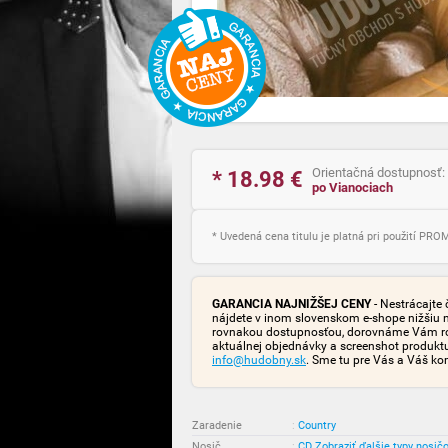
Orientačná dostupnosť:
* 18.98
€
po Vianociach
* Uvedená cena titulu je platná pri použití PR
GARANCIA NAJNIŽŠEJ CENY
- Nestrácajte 
nájdete v inom slovenskom e-shope nižšiu 
rovnakou dostupnosťou, dorovnáme Vám rozd
aktuálnej objednávky a screenshot produk
info@hudobny.sk
. Sme tu pre Vás a Váš ko
Zaradenie
:
Country
Nosič
:
CD
Zobraziť ďalšie typy nosič