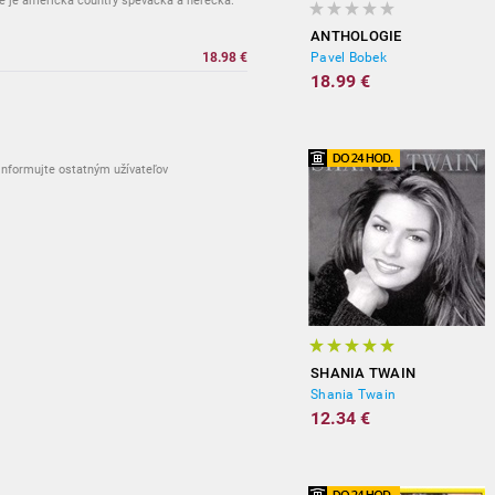
 je americká country speváčka a herečka.
ANTHOLOGIE
18.98 €
Pavel Bobek
18.99 €
nformujte ostatným užívateľov
SHANIA TWAIN
Shania Twain
12.34 €