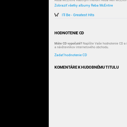
Reba McEntire vlastným menom Reba Nell McEntire
Zobraziť všetky albumy Reba McEntire
I'll Be - Greatest Hits
HODNOTENIE CD
Máte CD vypočuté?
Napíšte Vaše hodnotenie CD a i
a návštevníkov internetového obchodu.
Zadať hodnotenie CD
KOMENTÁRE K HUDOBNÉMU TITULU