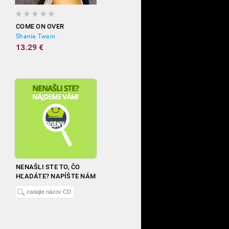
COME ON OVER
Shania Twain
13.29 €
NENAŠLI STE TO, ČO
HĽADÁTE? NAPÍŠTE NÁM