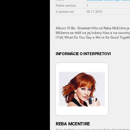
Počet nosičov
:
1
V ponuke od
:
30.11.2010
Album I'll Be - Greatest Hits od Reba McEntire j
Môžeme sa tešiť na jej krásny hlas a na country. 
I Fell, What Do You Say a We´re So Good Togeth
INFORMÁCIE O INTERPRETOVI
REBA MCENTIRE