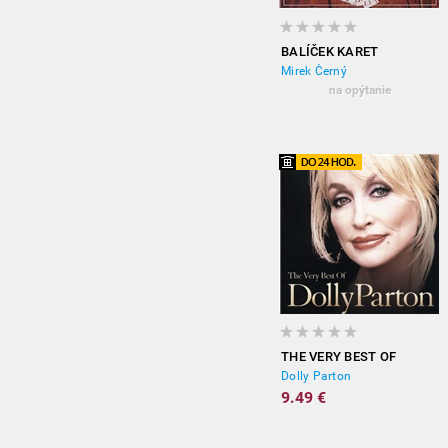
BALÍČEK KARET
Mirek Černý
na opýtanie
THE VERY BEST OF
Dolly Parton
9.49 €