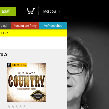
ľadať
Môj účet
Vinyl
Ponuka pre firmy
Veľkoobchod
5 EUR
TULY