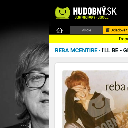
Akcie
Skladové ti
Dopr
REBA MCENTIRE
-
I'LL BE -