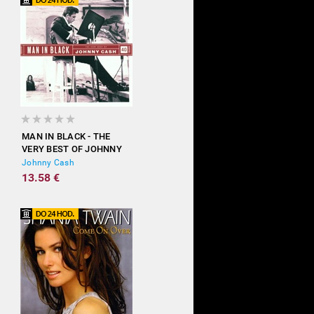
MAN IN BLACK - THE
VERY BEST OF JOHNNY
CASH
Johnny Cash
13.58 €