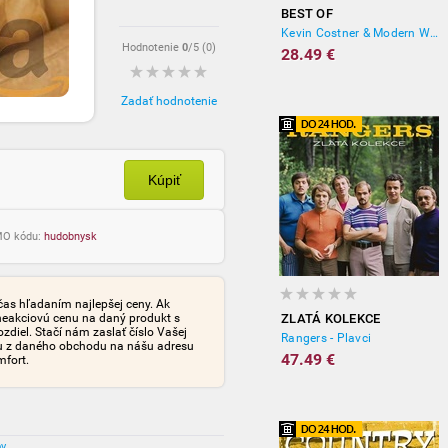
BEST OF
Kevin Costner & Modern West
Hodnotenie
0
/5 (
0
)
28.49 €
Zadať hodnotenie
Kúpiť
OMO kódu:
hudobnysk
čas hľadaním najlepšej ceny. Ak
neakciovú cenu na daný produkt s
ZLATÁ KOLEKCE
iel. Stačí nám zaslať číslo Vašej
Rangers - Plavci
tu z daného obchodu na nášu adresu
47.49 €
mfort.
ov