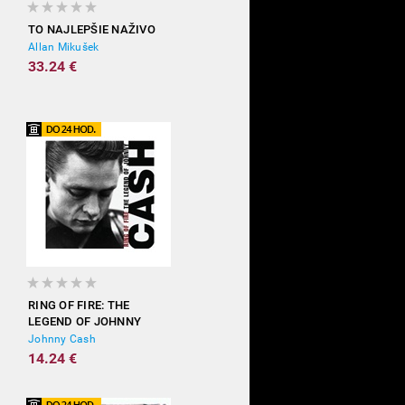
TO NAJLEPŠIE NAŽIVO
Allan Mikušek
33.24 €
RING OF FIRE: THE
LEGEND OF JOHNNY
CASH
Johnny Cash
14.24 €