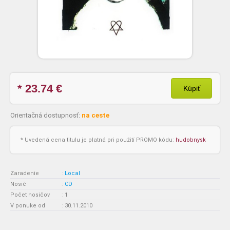
* 23.74
€
Kúpiť
Orientačná dostupnosť:
na ceste
* Uvedená cena titulu je platná pri použití PROMO kódu:
hudobnysk
Zaradenie
:
Local
Nosič
:
CD
Počet nosičov
:
1
V ponuke od
:
30.11.2010