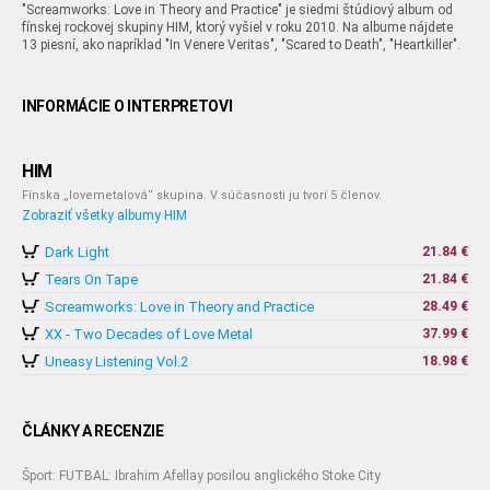
"Screamworks: Love in Theory and Practice" je siedmi štúdiový album od
fínskej rockovej skupiny HIM, ktorý vyšiel v roku 2010. Na albume nájdete
13 piesní, ako napríklad "In Venere Veritas", "Scared to Death", "Heartkiller".
INFORMÁCIE O INTERPRETOVI
HIM
Fínska „lovemetalová“ skupina. V súčasnosti ju tvorí 5 členov.
Zobraziť všetky albumy HIM
Dark Light
21.84 €
Tears On Tape
21.84 €
Screamworks: Love in Theory and Practice
28.49 €
XX - Two Decades of Love Metal
37.99 €
Uneasy Listening Vol.2
18.98 €
ČLÁNKY A RECENZIE
Šport: FUTBAL: Ibrahim Afellay posilou anglického Stoke City