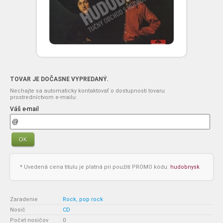
TOVAR JE DOČASNE VYPREDANÝ.
Nechajte sa automaticky kontaktovať o dostupnosti tovaru
prostredníctvom e-mailu:
Váš e-mail
OK
* Uvedená cena titulu je platná pri použití PROMO kódu:
hudobnysk
Zaradenie
:
Rock, pop rock
Nosič
:
CD
Počet nosičov
:
0