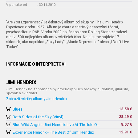
V ponuke od
:
30.11.2010
"Are You Experienced?" je debutový album od skupiny The Jimi Hendrix
Experience z roku 1967. Album je charakteristický gitarovými tónmi,
psychodeliou a R&B. V roku 2003 bol časopisom Rolling Stone zaradený
medzi 500 najlepších albumov všetkých čias. Na albume nájdete 17
skladieb, ako napríklad „Foxy Lady“, „Manic Depression“ alebo „I Don't Live
Today“.
INFORMÁCIE O INTERPRETOVI
JIMI HENDRIX
Jimi Hendrix bol fenomenálny americký blues rockový hudobník, gitarista,
spevák a skladateľ.
Zobraziť všetky albumy Jimi Hendrix
Blues
13.58 €
Both Sides of the Sky (Vinyl)
28.49 €
8.07 €
Blue Wild Angel - Jimi Hendrix Live At The Isle Of Wight
Experience Hendrix - The Best Of Jimi Hendrix
12.91 €