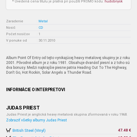
* Uvedená cena titulu je platná pri použití PROMO kódu:
hudobnysk
Zaradenie
:
Metal
Nosič
:
CD
Počet nosičov
:
1
V ponuke od
:
30.11.2010
Album Point Of Entry od tejto vynikajúcej heavy metalovej skupiny je z roku
2001. Pôvodné album je z roku 1981. Obsahuje dvanásť piesní a z toho sú
dva bonusy. Medzi najkrajšie piesne patria Heading Out To The Highway,
Don't Go, Hot Rockin, Solar Angels a Thunder Road.
INFORMÁCIE O INTERPRETOVI
JUDAS PRIEST
Judas Priest je anglická heavy metalová skupina zformovaná v roku 1968.
Zobraziť všetky albumy Judas Priest
British Steel (Vinyl)
47.48 €