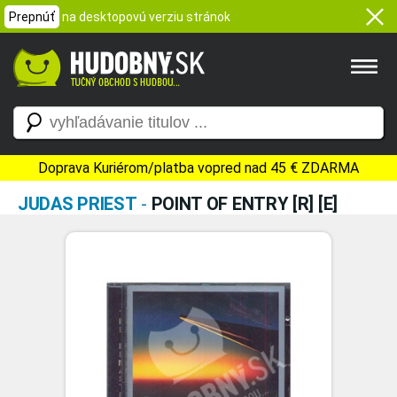
Prepnúť
na desktopovú verziu stránok
Doprava Kuriérom/platba vopred nad 45 € ZDARMA
JUDAS PRIEST
-
POINT OF ENTRY [R] [E]