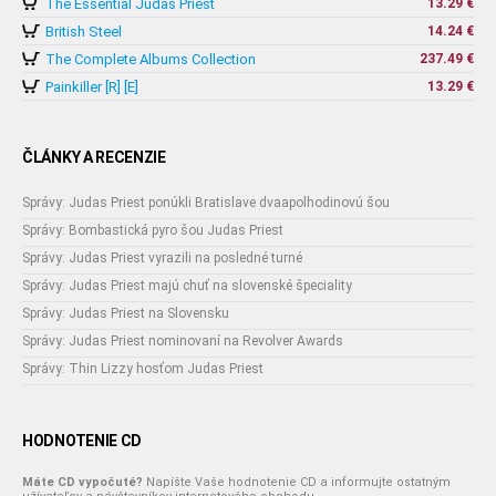
The Essential Judas Priest
13.29 €
British Steel
14.24 €
The Complete Albums Collection
237.49 €
Painkiller [R] [E]
13.29 €
ČLÁNKY A RECENZIE
Správy: Judas Priest ponúkli Bratislave dvaapolhodinovú šou
Správy: Bombastická pyro šou Judas Priest
Správy: Judas Priest vyrazili na posledné turné
Správy: Judas Priest majú chuť na slovenské špeciality
Správy: Judas Priest na Slovensku
Správy: Judas Priest nominovaní na Revolver Awards
Správy: Thin Lizzy hosťom Judas Priest
HODNOTENIE CD
Máte CD vypočuté?
Napíšte Vaše hodnotenie CD a informujte ostatným