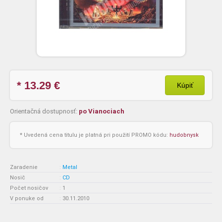
* 13.29
€
Kúpiť
Orientačná dostupnosť:
po Vianociach
* Uvedená cena titulu je platná pri použití PROMO kódu:
hudobnysk
Zaradenie
:
Metal
Nosič
:
CD
Počet nosičov
:
1
V ponuke od
:
30.11.2010