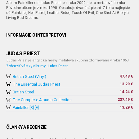
Album Painkiller od Judas Priest je z roku 2002. Je to metalová bomba.
Pôvodné album je z roku 1990. Obsahuje dvanásť piesní. Z toho najlepšie
sú Painkiller, Hell Patrol, Leather Rebel, Touch Of Evil, One Shot At Glory a
Living Bad Dreams.
INFORMÁCIE O INTERPRETOVI
JUDAS PRIEST
Judas Priest je anglická heavy metalová skupina zformovaná v roku 1968.
Zobraziť všetky albumy Judas Priest
British Steel (Vinyl)
47.48 €
The Essential Judas Priest
13.29 €
British Steel
14.24 €
The Complete Albums Collection
237.49 €
Painkiller [R] [E]
13.29 €
ČLÁNKY A RECENZIE