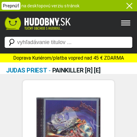
Prepnúť
na desktopovú verziu stránok
Doprava Kuriérom/platba vopred nad 45 € ZDARMA
JUDAS PRIEST
-
PAINKILLER [R] [E]